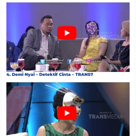
4. Demi Nyai – Detektif Cinta – TRANS7