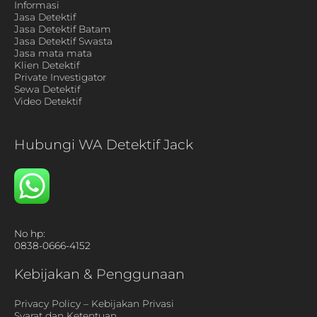
Informasi
Jasa Detektif
Jasa Detektif Batam
Jasa Detektif Swasta
Jasa mata mata
Klien Detektif
Private Investigator
Sewa Detektif
Video Detektif
Hubungi WA Detektif Jack
No hp:
0838-0666-4152
Kebijakan & Penggunaan
Privacy Policy – Kebijakan Privasi
Syarat dan Ketentuan