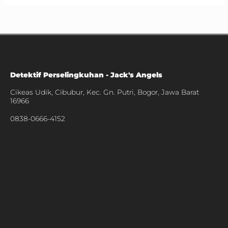
Detektif Perselingkuhan - Jack's Angels
Cikeas Udik, Cibubur, Kec. Gn. Putri, Bogor, Jawa Barat
16966
0838-0666-4152