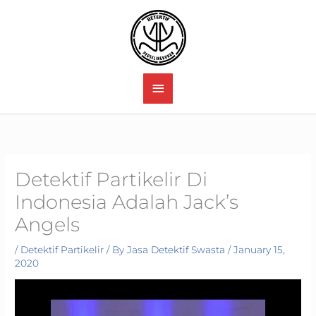
Skip
to
content
MAIN
MENU
Detektif Partikelir Di
Indonesia Adalah Jack’s
Angels
/
Detektif Partikelir
/ By
Jasa Detektif Swasta
/
January 15,
2020