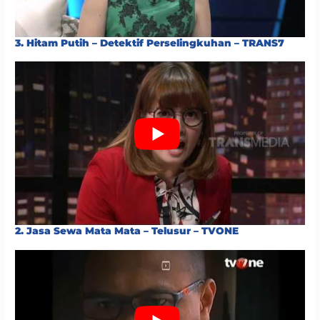
3. Hitam Putih – Detektif Perselingkuhan – TRANS7
2. Jasa Sewa Mata Mata – Telusur – TVONE