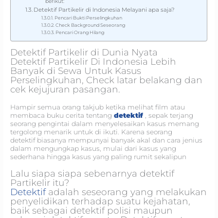
berikut:
Detektif Partikelir di Indonesia Melayani apa saja?
Pencari Bukti Perselingkuhan
Check Background Seseorang
Pencari Orang Hilang
Detektif Partikelir di Dunia Nyata
Detektif Partikelir Di Indonesia Lebih
Banyak di Sewa Untuk Kasus
Perselingkuhan, Check latar belakang dan
cek kejujuran pasangan.
Hampir semua orang takjub ketika melihat film atau
membaca buku cerita tentang
detektif
, sepak terjang
seorang pengintai dalam menyelesaikan kasus memang
tergolong menarik untuk di ikuti. Karena seorang
detektif biasanya mempunyai banyak akal dan cara jenius
dalam mengungkap kasus, mulai dari kasus yang
sederhana hingga kasus yang paling rumit sekalipun
Lalu siapa siapa sebenarnya detektif
Partikelir itu?
Detektif
adalah seseorang yang melakukan
penyelidikan terhadap suatu kejahatan,
baik sebagai detektif polisi maupun