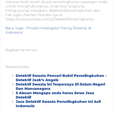
mencari bukti-bukti akurat perselingkuhan pasangan anda.
Untuk menghubunginya, anda bisa langsung
mengunjungi Instagram @detektifperselingkuhan dan
Cek juga
channel
Youtube-nya di
https://www.youtube.com/c/DetektifPerselingkuhan.
Baca Juga : Private Investigator Paling Terkenal di
Indonesia!
Bagikan ke teman:
Related posts:
Detektif Swasta Pencari Bukti Perselingkuhan –
Detektif Jack’s Angels
Detektif Swasta ini Terpercaya Di Dalam Negeri
Dan Mancanegara
5 Alasan Mengapa anda harus Sewa Jasa
Detektif
Jasa Detektif Swasta Perselingkuhan Ini Asli
Indonesia