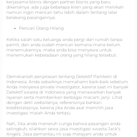
kerjasama bisnis dengan partner bisnis yang baru
dikenalnya. ada juga beberapa klien yang akan menikah
namun ingin mencari tahu lebih dalam tentang latar
belakang pasangannya.
Pencari Orang Hilang
Ketika salah satu keluarga anda pergi dari rumah tanpa
pamit, dan anda sudah mencari kemana-mana belum
menemukannya, maka anda bisa menyewa untuk
menemukan keberadaan orang yang hilang tersebut.
Demikianlah penjelasan tentang Detektif Partikelir di
Indonesia. Anda sebaiknya memahami baik-baik sebelum
Anda menyewa private investigator, karena saat ini banyak
Detektif swasta di Indonesia yang menawarkan banyak
layanan serta memberikan berbagai macam janji. Lihat
dengan detil websitenya, referensinya bahkan
kredibilatasnya. karena jika Anda asal memilih jasa
investigasi malah Anda tertipu.
Nah, Jika anda menaruh curiga bahwa pasangan anda
selingkuh, silahkan sewa jasa investigasi swasta Jack’s
Angels. Jasa pemantau ini siap melayani anda untuk