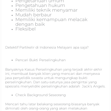
Pengetahuan umum
Pengetahuan hukum
Memiliki teknik menyamar
Mudah berbaur
Memiliki kemampuan melacak
dengan baik
Fleksibel
Detektif Partikelir di Indonesia Melayani apa saja?
Pencari Bukti Perselingkuhan
Banyaknya Kasus Perselingkuhan yang terjadi akhir-akhir
ini, membuat banyak klien yang mencari dan menyewa
jasa penyelidik swasta untuk mengungkap bukti
perselingkuhan. Dan satu-satunya jasa pengintai yang
spesialis menyelidiki perselingkuhan adalah Jack’s Angels.
Check Background Seseorang
Mencari tahu latar belakang seseorang biasanya banyak
diminati oleh orang-orang yang akan melakukan