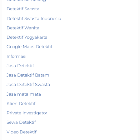
Detektif Swasta
Detektif Swasta Indonesia
Detektif Wanita
Detektif Yogyakarta
Google Maps Detektif
Informasi
Jasa Detektif
Jasa Detektif Batam
Jasa Detektif Swasta
Jasa mata mata
Klien Detektif
Private Investigator
Sewa Detektif
Video Detektif