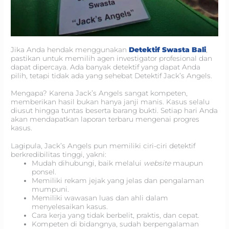
Jika Anda hendak menggunakan
Detektif Swasta Bali
,
pastikan untuk memilih agen investigator profesional dan
dapat dipercaya. Ada banyak detektif yang dapat Anda
pilih, tetapi tidak ada yang sehebat Detektif Jack’s Angels.
Mengapa? Karena Jack’s Angels sangat kompeten,
memberikan hasil bukan hanya janji manis. Kasus selalu
diusut hingga tuntas beserta barang bukti. Setiap hari Anda
akan mendapatkan laporan terbaru mengenai progres
kasus.
Lagipula, Jack’s Angels pun memiliki ciri-ciri detektif
berkredibilitas tinggi, yakni:
Mudah dihubungi, baik melalui
website
maupun
ponsel.
Memiliki rekam jejak yang jelas dan pengalaman
mumpuni.
Memiliki wawasan luas dan ahli dalam
menyelesaikan kasus.
Cara kerja yang tidak berbelit, praktis, dan cepat.
Kompeten di bidangnya, sudah berpengalaman