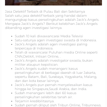
Jasa Detektif Terbaik di Pulau Bali dan Sekitarnya
Salah satu jasa detektif terbaik yang handal dalam
mengungkap kasus perselingkuhan adalah Jack’s Angels.
Mengapa Jack’s Angels? Berikut kelebihan Jack’s Angels
dibanding agen investigasi lainnya.
Sudah 10 kali diwawancarai Media Televisi
Satu-satunya agen investigasi swasta di Indonesia.
Jack’s Angels adalah agen investigasi paling
terpercaya di Indonesia.
Telah di wawancarai Puluhan media Online seperti
CNN,DetikX, Intisari Online, .
Jack’s Angels adalah investigator swasta, bukan
militer ataupun kepolisian.
Jack’s Angels sudah menangani kasus
perselingkuhan di berbagai daerah di luar Jakarta,
sepertu Batam, Bali, Surabaya, Yogyakarta, Malang,
dan dan kota besar lainnya.
Jack’s Angels pun pernah menyelesaikan kasus
hingga ke Singapura,Saudi Arabia, dan India.
Sudah menangani lebih dari 60 kasus
perselingkuhan selebritas tanah air.
Terjamin kredibilitasnya.
Sudah pernah diliput oleh Tribun Online, Tribunnews.