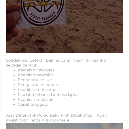
Setidaknya, Detektif Bali haruslah memiliki keahlian
sebagai berikut;
Keahlian interogasi.
Keahlian negosiasi.
Pengetahuan luas.
Pengetahuan hukum.
Keahlian menyamar.
Mudah berbaur dan beradaptasi.
Keahlian melacak.
Cepat tanggap.
Jasa Detektif di Pulau Bali? Pilih Detektif Bali, Agen
Investigator Terbaik di Indonesia