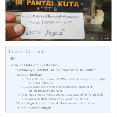
Table of Contents
Apa itu Detektif Swasta Bali?
Setidaknya, Detektif Bali haruslah memiliki keahlian
sebagai berikut;
Jasa Detektif di Pulau Bali? Pilih Detektif Bali, Agen Investigator
Terbaik di Indonesia
Lagipula, Jack’s Angels pun memiliki ciri-ciri detektif
berkredibilitas tinggi, yakni:
Mengapa Harus Menggunakan Jasa Detektif di Pulau Bali?
Jasa Detektif Terbaik di Pulau Bali dan Sekitarnya
Baca Juga : Detektif Swasta Indonesia Ini Bernama
Detektif Jack’s Angels