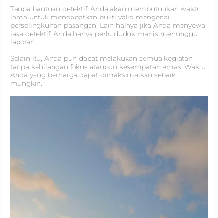
Tanpa bantuan detektif, Anda akan membutuhkan waktu
lama untuk mendapatkan bukti valid mengenai
perselingkuhan pasangan. Lain halnya jika Anda menyewa
jasa detektif, Anda hanya perlu duduk manis menunggu
laporan.
Selain itu, Anda pun dapat melakukan semua kegiatan
tanpa kehilangan fokus ataupun kesempatan emas. Waktu
Anda yang berharga dapat dimaksimalkan sebaik
mungkin.