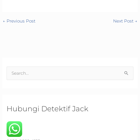
←
Previous Post
Next Post
→
S
e
a
r
c
Hubungi Detektif Jack
h
f
o
r