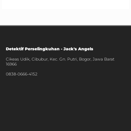
Detektif Perselingkuhan - Jack's Angels
Cikeas Udik, Cibubur, Kec. Gn. Putri, Bogor, Jawa Barat
16966
0838-0666-4152