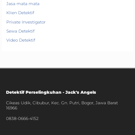
Jasa mata mata
Klien Detektif
Private Investigator
Sewa Detektif
Video Detektif
Detektif Perselingkuhan - Jack's Angels
Cikeas Udik, Cibubur, Kec. Gn. Putri, Bogor, Jawa Barat
16966
0838-0666-4152