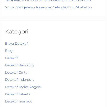
5 Tips Mengetahui Pasangan Selingkuh di WhatsApp
Kategori
Biaya Detektif
Blog
Detektif
Detektif Bandung
Detektif Cinta
Detektif Indonesia
Detektif Jack's Angels
Detektif Jakarta
Detektif manado