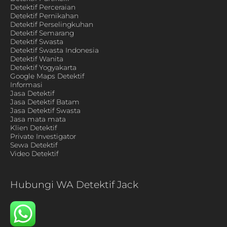
Detektif Perceraian
Detektif Pernikahan
Detektif Perselingkuhan
Detektif Semarang
Detektif Swasta
Detektif Swasta Indonesia
Detektif Wanita
Detektif Yogyakarta
Google Maps Detektif
Informasi
Jasa Detektif
Jasa Detektif Batam
Jasa Detektif Swasta
Jasa mata mata
Klien Detektif
Private Investigator
Sewa Detektif
Video Detektif
Hubungi WA Detektif Jack