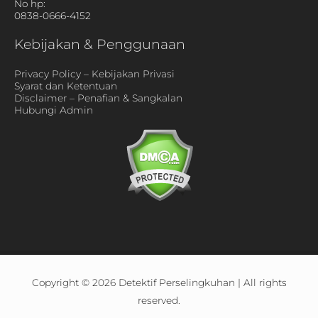
No hp:
0838-0666-4152
Kebijakan & Penggunaan
Privacy Policy – Kebijakan Privasi
Syarat dan Ketentuan
Disclaimer – Penafian & Sangkalan
Hubungi Admin
Copyright © 2026
Detektif Perselingkuhan
| All rights
reserved.