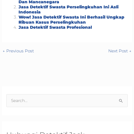
Dan Mancanegara
Jasa Detektif Swasta Perselingkuhan Ini Asli
Indonesia
Wow! Jasa Detektif Swasta Ini Berhasil Ungkap
Ribuan Kasus Perselingkuhan
Jasa Detektif Swasta Profesional
←
Previous Post
Next Post
→
S
e
a
r
c