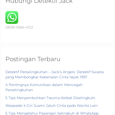
Hubungi Detektif Jack
h
f
o
r
0838-0666-4152
:
Postingan Terbaru
Detektif Perselingkuhan – Jack’s Angels: Detektif Swasta
yang Membongkar Kebenaran Cinta Sejak 1997
4 Pentingnya Komunikasi dalam Mencegah
Perselingkuhan
5 Tips Menyembuhkan Trauma Akibat Diselingkuhi
Waspada! 4 Ciri Suami Jatuh Cinta pada Wanita Lain
5 Tips Mengetahui Pasangan Selingkuh di WhatsApp