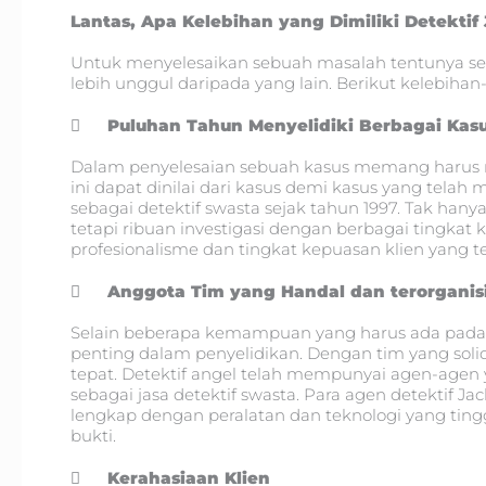
Lantas, Apa Kelebihan yang Dimiliki Detektif
Untuk menyelesaikan sebuah masalah tentunya s
lebih unggul daripada yang lain. Berikut kelebihan-
 Puluhan Tahun Menyelidiki Berbagai Kas
Dalam penyelesaian sebuah kasus memang harus m
ini dapat dinilai dari kasus demi kasus yang telah 
sebagai detektif swasta sejak tahun 1997. Tak han
tetapi ribuan investigasi dengan berbagai tingkat 
profesionalisme dan tingkat kepuasan klien yang te
 Anggota Tim yang Handal dan terorganis
Selain beberapa kemampuan yang harus ada pada se
penting dalam penyelidikan. Dengan tim yang soli
tepat. Detektif angel telah mempunyai agen-agen
sebagai jasa detektif swasta. Para agen detektif Jac
lengkap dengan peralatan dan teknologi yang ting
bukti.
 Kerahasiaan Klien