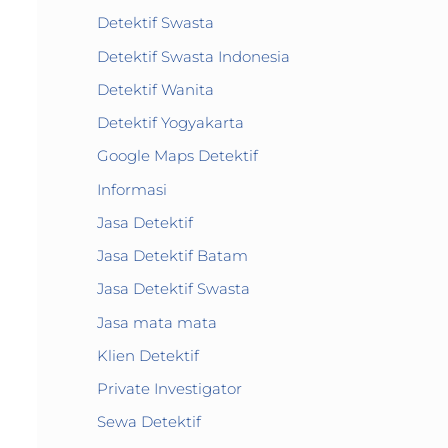
Detektif Swasta
Detektif Swasta Indonesia
Detektif Wanita
Detektif Yogyakarta
Google Maps Detektif
Informasi
Jasa Detektif
Jasa Detektif Batam
Jasa Detektif Swasta
Jasa mata mata
Klien Detektif
Private Investigator
Sewa Detektif