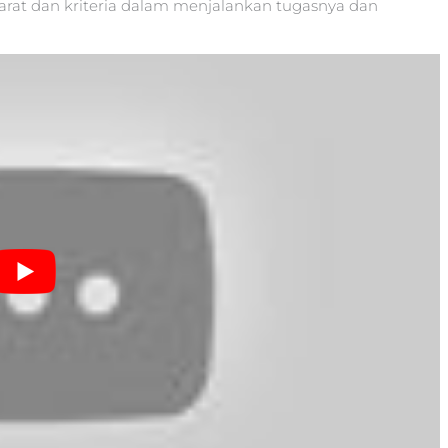
syarat dan kriteria dalam menjalankan tugasnya dan