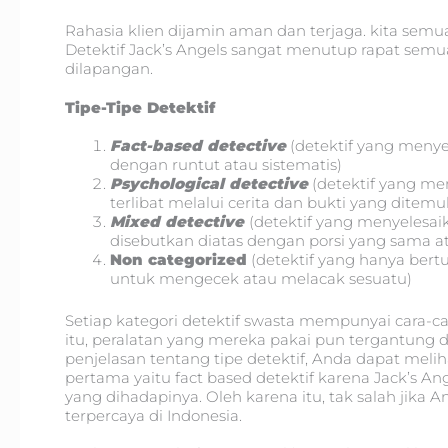
Rahasia klien dijamin aman dan terjaga. kita semua
Detektif Jack’s Angels sangat menutup rapat semua
dilapangan.
Tipe-Tipe Detektif
Fact-based detective
(detektif yang menye
dengan runtut atau sistematis)
Psychological detective
(detektif yang me
terlibat melalui cerita dan bukti yang dite
Mixed detective
(detektif yang menyeles
disebutkan diatas dengan porsi yang sama 
Non categorized
(detektif yang hanya bert
untuk mengecek atau melacak sesuatu)
Setiap kategori detektif swasta mempunyai cara-ca
itu, peralatan yang mereka pakai pun tergantung
penjelasan tentang tipe detektif, Anda dapat meli
pertama yaitu fact based detektif karena Jack’s A
yang dihadapinya. Oleh karena itu, tak salah jika 
terpercaya di Indonesia.