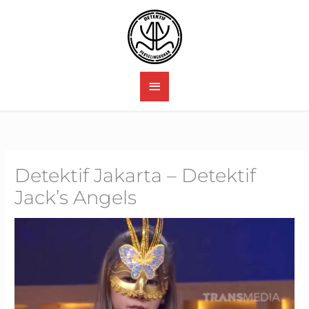
Skip
to
content
MAIN
MENU
Detektif Jakarta – Detektif
Jack’s Angels