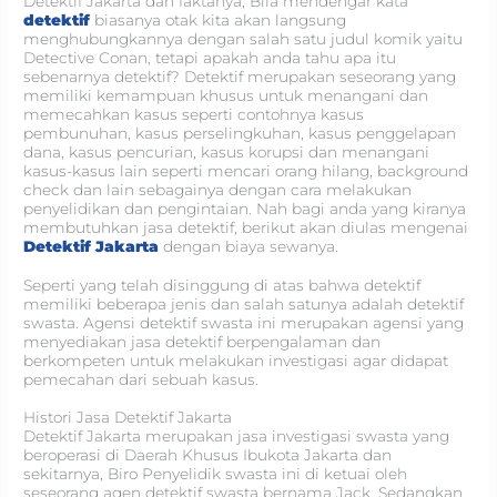
Detektif Jakarta dan faktanya, Bila mendengar kata
detektif
biasanya otak kita akan langsung
menghubungkannya dengan salah satu judul komik yaitu
Detective Conan, tetapi apakah anda tahu apa itu
sebenarnya detektif? Detektif merupakan seseorang yang
memiliki kemampuan khusus untuk menangani dan
memecahkan kasus seperti contohnya kasus
pembunuhan, kasus perselingkuhan, kasus penggelapan
dana, kasus pencurian, kasus korupsi dan menangani
kasus-kasus lain seperti mencari orang hilang, background
check dan lain sebagainya dengan cara melakukan
penyelidikan dan pengintaian. Nah bagi anda yang kiranya
membutuhkan jasa detektif, berikut akan diulas mengenai
Detektif Jakarta
dengan biaya sewanya.
Seperti yang telah disinggung di atas bahwa detektif
memiliki beberapa jenis dan salah satunya adalah detektif
swasta. Agensi detektif swasta ini merupakan agensi yang
menyediakan jasa detektif berpengalaman dan
berkompeten untuk melakukan investigasi agar didapat
pemecahan dari sebuah kasus.
Histori Jasa Detektif Jakarta
Detektif Jakarta merupakan jasa investigasi swasta yang
beroperasi di Daerah Khusus Ibukota Jakarta dan
sekitarnya, Biro Penyelidik swasta ini di ketuai oleh
seseorang agen detektif swasta bernama Jack. Sedangkan