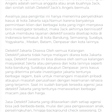
Angels adalah semua anggota atau anak buahnya Jack,
dari sinilah istilah Detektif Jack’s Angels bermula.
Awalnya jasa pengintai ini hanya menerima penyelidikan
kasus di kota Jakarta saja.Namun karena banyaknya
permintaan klien dari berbagai kota yang ingin menyewa
biro investigator tersebut, maka Jack akhirnya berinisiatif
untuk membuka layanan detektif swasta disetiap kota di
Indonesia termasuk di kota Bandung, Semarang, Surabya,
Yogyakarta , Medan, Batam, Denpasar dan kota lainnya.
Detektif Jakarta Disewa Oleh semua Kalangan
Detektif jakarta tidak hanya melayani diarea kota Jakarta
saja, Detektif swasta ini bisa disewa oleh semua kalangan
masyarakat Jakrta atau penyewa dari kota lainnya seperti
kota bandung, Surabaya ataupun Denpasar. jenis kasus
yang diterima private investigator jakarta tentunya
berbagai ragam, baik untuk menangani masalah pribadi
ataupun masalah perusahaan dengan keamanan rahasia
yang terjamin. Saat ini sudah banyak tersedia agensi jasa
detektif Jakarta yang tentunya menawarkan berbagai
macam jasa dan harga.
Jasa Detektif Jakarta yang ditawarkan oleh setiap agensi
bisa jadi berbeda-beda, mulai dari jasa pengawasan anak,
perselingkuhan, hingga background check seseorang. Di