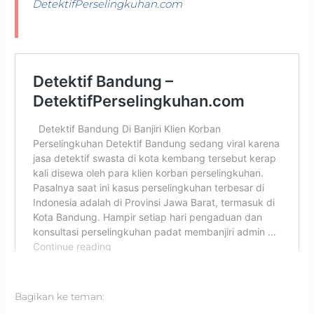
DetektifPerselingkuhan.com
Bagikan ke teman: