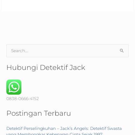
S
e
a
Hubungi Detektif Jack
r
c
h
f
0838-0666-4152
o
Postingan Terbaru
r
:
Detektif Perselingkuhan – Jack’s Angels: Detektif Swasta
yang Membongkar Kebenaran Cinta Sejak 1997