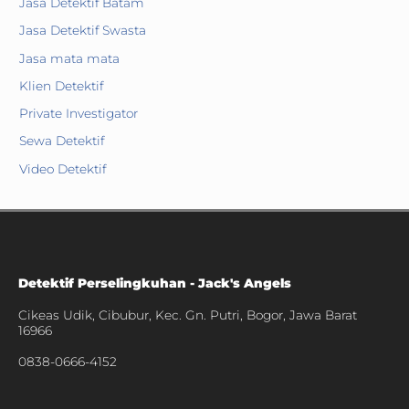
Jasa Detektif Batam
Jasa Detektif Swasta
Jasa mata mata
Klien Detektif
Private Investigator
Sewa Detektif
Video Detektif
Detektif Perselingkuhan - Jack's Angels
Cikeas Udik, Cibubur, Kec. Gn. Putri, Bogor, Jawa Barat
16966
0838-0666-4152