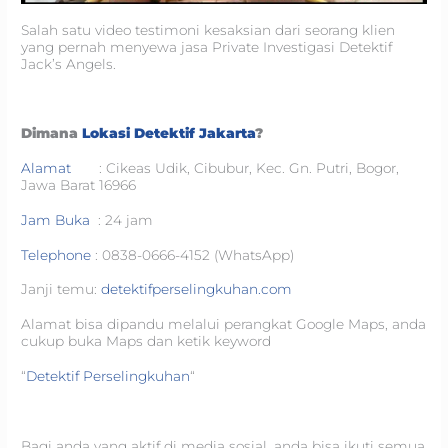
Salah satu video testimoni kesaksian dari seorang klien
yang pernah menyewa jasa Private Investigasi Detektif
Jack’s Angels.
Dimana
Lokasi Detektif Jakarta
?
Alamat
: Cikeas Udik, Cibubur, Kec. Gn. Putri, Bogor,
Jawa Barat 16966
Jam Buka
: 24 jam
Telephone
: 0838-0666-4152 (WhatsApp)
Janji temu:
detektifperselingkuhan.com
Alamat bisa dipandu melalui perangkat Google Maps, anda
cukup buka Maps dan ketik keyword
“
Detektif Perselingkuhan
“
Bagi anda yang aktif di media sosial, anda bisa ikuti semua