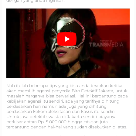
dengan yang anda inginkan.
Nah itulah beberapa tips yang bisa anda terapkan ketika
akan memilih agensi penyedia Biro Detektif Jakarta, untuk
masalah harganya bisa bervariasi. Hal ini bergantung pada
kebijakan agensi itu sendiri, ada yang tarifnya dihitung
berdasarkan hari namun ada juga yang dihitung
berdasarkan kekompleksitasan dari kasus itu sendiri.
Untuk jasa detektif swasta di Jakarta sendiri biayanya
berkisar antara Rp. 5.000.000 hingga ratusan juta
tergantung dengan hal-hal yang sudah disebutkan di atas.