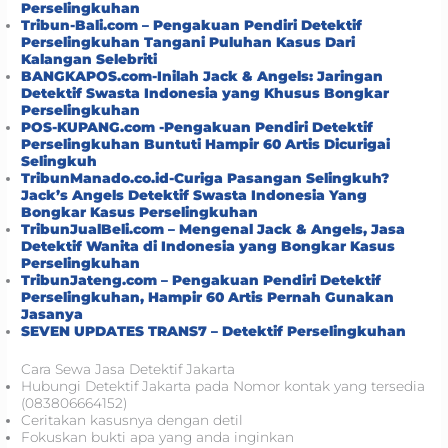
Perselingkuhan
Tribun-Bali.com – Pengakuan Pendiri Detektif
Perselingkuhan Tangani Puluhan Kasus Dari
Kalangan Selebriti
BANGKAPOS.com-Inilah Jack & Angels: Jaringan
Detektif Swasta Indonesia yang Khusus Bongkar
Perselingkuhan
POS-KUPANG.com -Pengakuan Pendiri Detektif
Perselingkuhan Buntuti Hampir 60 Artis Dicurigai
Selingkuh
TribunManado.co.id-Curiga Pasangan Selingkuh?
Jack’s Angels Detektif Swasta Indonesia Yang
Bongkar Kasus Perselingkuhan
TribunJualBeli.com – Mengenal Jack & Angels, Jasa
Detektif Wanita di Indonesia yang Bongkar Kasus
Perselingkuhan
TribunJateng.com – Pengakuan Pendiri Detektif
Perselingkuhan, Hampir 60 Artis Pernah Gunakan
Jasanya
SEVEN UPDATES TRANS7 – Detektif Perselingkuhan
Cara Sewa Jasa Detektif Jakarta
Hubungi Detektif Jakarta pada Nomor kontak yang tersedia
(083806664152)
Ceritakan kasusnya dengan detil
Fokuskan bukti apa yang anda inginkan