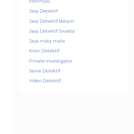
Informasi
Jasa Detektif
Jasa Detektif Batam
Jasa Detektif Swasta
Jasa mata mata
Klien Detektif
Private Investigator
Sewa Detektif
Video Detektif