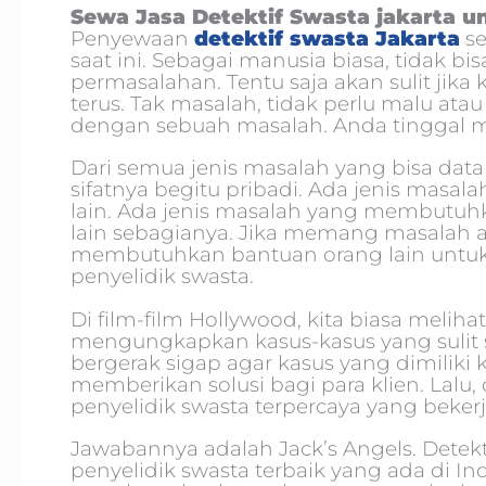
Sewa Jasa Detektif Swasta jakarta 
Penyewaan
detektif swasta Jakarta
se
saat ini.
Sebagai manusia biasa, tidak bis
permasalahan. Tentu saja akan sulit jik
terus. Tak masalah, tidak perlu malu a
dengan sebuah masalah. Anda tinggal 
Dari semua jenis masalah yang bisa da
sifatnya begitu pribadi. Ada jenis masal
lain. Ada jenis masalah yang membutuh
lain sebagianya. Jika memang masalah 
membutuhkan bantuan orang lain untuk
penyelidik swasta.
Di film-film Hollywood, kita biasa meliha
mengungkapkan kasus-kasus yang sulit se
bergerak sigap agar kasus yang dimiliki 
memberikan solusi bagi para klien. Lalu
penyelidik swasta terpercaya yang bekerja
Jawabannya adalah Jack’s Angels. Detekti
penyelidik swasta terbaik yang ada di 