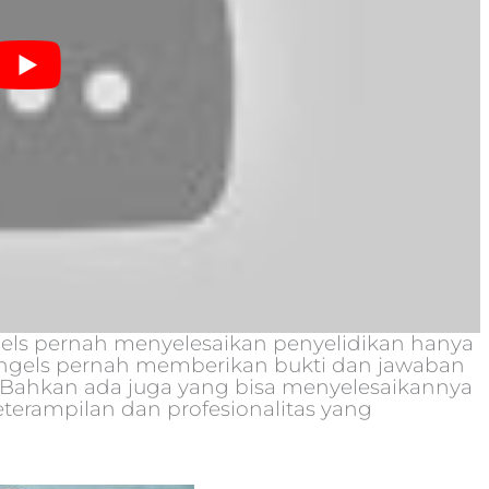
gels pernah menyelesaikan penyelidikan hanya
 Angels pernah memberikan bukti dan jawaban
a. Bahkan ada juga yang bisa menyelesaikannya
terampilan dan profesionalitas yang