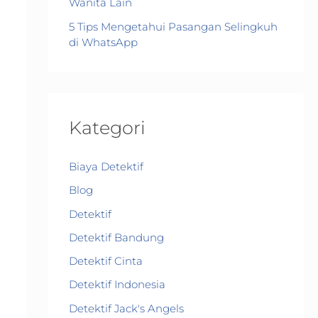
Wanita Lain
5 Tips Mengetahui Pasangan Selingkuh
di WhatsApp
Kategori
Biaya Detektif
Blog
Detektif
Detektif Bandung
Detektif Cinta
Detektif Indonesia
Detektif Jack's Angels