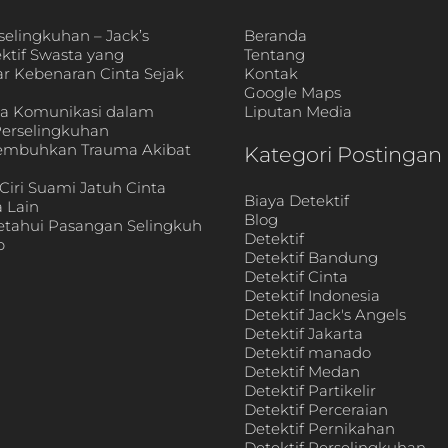
selingkuhan – Jack’s
Beranda
ektif Swasta yang
Tentang
 Kebenaran Cinta Sejak
Kontak
Google Maps
ya Komunikasi dalam
Liputan Media
erselingkuhan
yembuhkan Trauma Akibat
Kategori Postingan
i
Ciri Suami Jatuh Cinta
Biaya Detektif
 Lain
Blog
etahui Pasangan Selingkuh
Detektif
p
Detektif Bandung
Detektif Cinta
Detektif Indonesia
Detektif Jack's Angels
Detektif Jakarta
Detektif manado
Detektif Medan
Detektif Partikelir
Detektif Perceraian
Detektif Pernikahan
Detektif Perselingkuhan