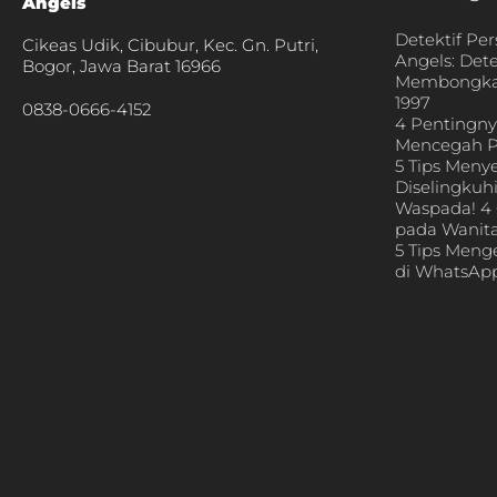
Angels
Detektif Per
Cikeas Udik, Cibubur, Kec. Gn. Putri,
Angels: Det
Bogor, Jawa Barat 16966
Membongkar
1997
0838-0666-4152
4 Pentingn
Mencegah P
5 Tips Men
Diselingkuh
Waspada! 4 
pada Wanita
5 Tips Meng
di WhatsAp