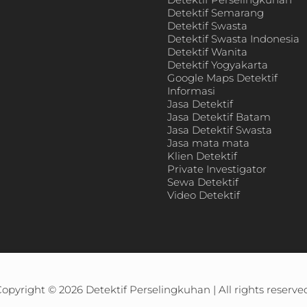
Detektif Semarang
Detektif Swasta
Detektif Swasta Indonesia
Detektif Wanita
Detektif Yogyakarta
Google Maps Detektif
Informasi
Jasa Detektif
Jasa Detektif Batam
Jasa Detektif Swasta
Jasa mata mata
Klien Detektif
Private Investigator
Sewa Detektif
Video Detektif
Copyright © 2026
Detektif Perselingkuhan
| All rights reserve