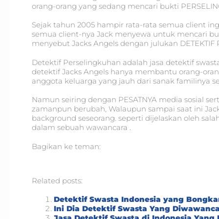
orang-orang yang sedang mencari bukti PERSEL
Sejak tahun 2005 hampir rata-rata semua client i
semua client-nya Jack menyewa untuk mencari bukti
menyebut Jacks Angels dengan julukan DETEKTI
Detektif Perselingkuhan adalah jasa detektif swasta
detektif Jacks Angels hanya membantu orang-or
anggota keluarga yang jauh dari sanak familinya s
Namun seiring dengan PESATNYA media sosial sert
zamanpun berubah, Walaupun sampai saat ini Jac
background seseorang. seperti dijelaskan oleh sa
dalam sebuah wawancara .
Bagikan ke teman:
Related posts:
Detektif Swasta Indonesia yang Bongka
Ini Dia Detektif Swasta Yang Diwawancar
Jasa Detektif Swasta di Indonesia Yang 