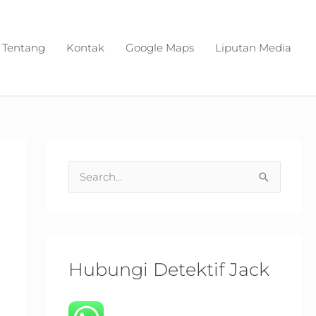
Tentang
Kontak
Google Maps
Liputan Media
S
e
a
r
c
Hubungi Detektif Jack
h
f