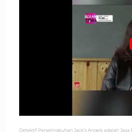
Detektif Perselingkuhan Jack’s Angels adalah Jasa