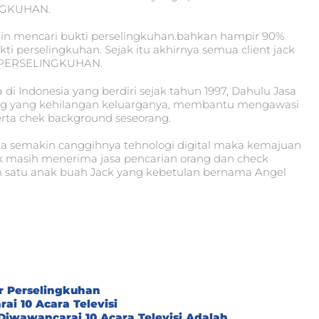
INGKUHAN.
ngin mencari bukti perselingkuhan.bahkan hampir 90%
 perselingkuhan. Sejak itu akhirnya semua client jack
F PERSELINGKUHAN.
 di Indonesia yang berdiri sejak tahun 1997, Dahulu Jasa
ang yang kehilangan keluarganya, membantu mengawasi
erta chek background seseorang.
a semakin canggihnya tehnologi digital maka kemajuan
k masih menerima jasa pencarian orang dan check
lah satu anak buah Jack yang kebetulan bernama Angel
r Perselingkuhan
ai 10 Acara Televisi
Diwawancarai 10 Acara Televisi Adalah