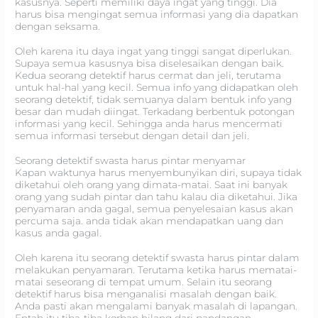
kasusnya. Seperti memiliki daya ingat yang tinggi. Dia
harus bisa mengingat semua informasi yang dia dapatkan
dengan seksama.
Oleh karena itu daya ingat yang tinggi sangat diperlukan.
Supaya semua kasusnya bisa diselesaikan dengan baik.
Kedua seorang detektif harus cermat dan jeli, terutama
untuk hal-hal yang kecil. Semua info yang didapatkan oleh
seorang detektif, tidak semuanya dalam bentuk info yang
besar dan mudah diingat. Terkadang berbentuk potongan
informasi yang kecil. Sehingga anda harus mencermati
semua informasi tersebut dengan detail dan jeli.
Seorang detektif swasta harus pintar menyamar
Kapan waktunya harus menyembunyikan diri, supaya tidak
diketahui oleh orang yang dimata-matai. Saat ini banyak
orang yang sudah pintar dan tahu kalau dia diketahui. Jika
penyamaran anda gagal, semua penyelesaian kasus akan
percuma saja. anda tidak akan mendapatkan uang dan
kasus anda gagal.
Oleh karena itu seorang detektif swasta harus pintar dalam
melakukan penyamaran. Terutama ketika harus mematai-
matai seseorang di tempat umum. Selain itu seorang
detektif harus bisa menganalisi masalah dengan baik.
Anda pasti akan mengalami banyak masalah di lapangan.
Entah itu tiba-tiba korban hilang dari pandangan.