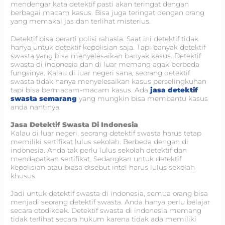
mendengar kata detektif pasti akan teringat dengan
berbagai macam kasus. Bisa juga teringat dengan orang
yang memakai jas dan terlihat misterius.
Detektif bisa berarti polisi rahasia. Saat ini detektif tidak
hanya untuk detektif kepolisian saja. Tapi banyak detektif
swasta yang bisa menyelesaikan banyak kasus. Detektif
swasta di indonesia dan di luar memang agak berbeda
fungsinya. Kalau di luar negeri sana, seorang detektif
swasta tidak hanya menyelesaikan kasus perselingkuhan
tapi bisa bermacam-macam kasus. Ada
jasa detektif
swasta semarang
yang mungkin bisa membantu kasus
anda nantinya.
Jasa Detektif Swasta Di Indonesia
Kalau di luar negeri, seorang detektif swasta harus tetap
memiliki sertifikat lulus sekolah. Berbeda dengan di
indonesia. Anda tak perlu lulus sekolah detektif dan
mendapatkan sertifikat. Sedangkan untuk detektif
kepolisian atau biasa disebut intel harus lulus sekolah
khusus.
Jadi untuk detektif swasta di indonesia, semua orang bisa
menjadi seorang detektif swasta. Anda hanya perlu belajar
secara otodikdak. Detektif swasta di indonesia memang
tidak terlihat secara hukum karena tidak ada memiliki