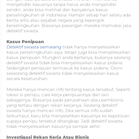
menyelidiki kasusnya tanpa harus anda menyelidiki
sendiri. anda bisa melihat dari banyaknya kasus
perselingkuhan di indonesia. Hampir setiap hari selalu ada
berita artis atau pejabat negara yang kepergok
berselingkuhan. Biasanya pasangan mereka memakai jasa
detektif swasta.
Kasus Penipuan
Detektif swasta semarang
tidak hanya menyelesaikan
kasus perselingkuhan saja. tetapi juga bisa menyelesaikan
kasus penipuan. Mungkin anda bertanya, bukanya seorang
detektif swasta tidak bisa menyelesaikan kasus pidana.
Sedangkan penipuan termasuk ke kasus pidana. Disini
seseorang detektif swasta tidak menyelesaikan kasus
secara keseluruhan.
Mereka hanya mencari info tentang kasus tersebut. Seperti
lokasi si penipu, cara kerja penipuannya dan lain
sebagainya. Biasanya pada perusahaan atau pembisnis
yang tertipu dengan rekan kerjanya. Seorang detektif
swasta hanya mencari info. Jika semua info sudah
terkumpul, baru kita menyerahkan kasusnya ke kepolisian
supaya penipu tersebut ditangkap. Jadi detektif swasta
tidak menyelesaikan kasusnya sampai akhir.
Investigasi Rekan Kerja Atau Bisnis