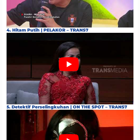
4. Hitam Putih | PELAKOR – TRANS7
5. Detektif Perselingkuhan | ON THE SPOT – TRANS7