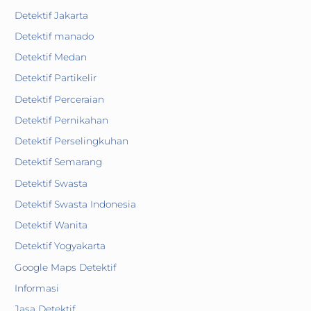
Detektif Jakarta
Detektif manado
Detektif Medan
Detektif Partikelir
Detektif Perceraian
Detektif Pernikahan
Detektif Perselingkuhan
Detektif Semarang
Detektif Swasta
Detektif Swasta Indonesia
Detektif Wanita
Detektif Yogyakarta
Google Maps Detektif
Informasi
Jasa Detektif