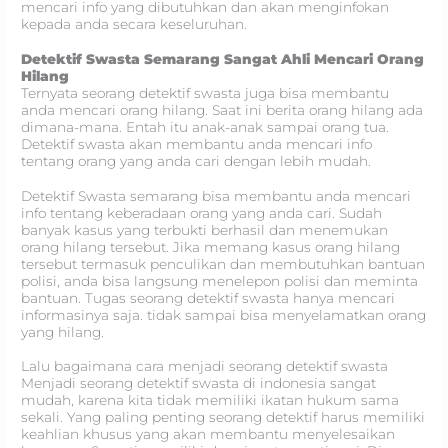
mencari info yang dibutuhkan dan akan menginfokan
kepada anda secara keseluruhan.
Detektif Swasta Semarang Sangat Ahli Mencari Orang
Hilang
Ternyata seorang detektif swasta juga bisa membantu
anda mencari orang hilang. Saat ini berita orang hilang ada
dimana-mana. Entah itu anak-anak sampai orang tua.
Detektif swasta akan membantu anda mencari info
tentang orang yang anda cari dengan lebih mudah.
Detektif Swasta semarang bisa membantu anda mencari
info tentang keberadaan orang yang anda cari. Sudah
banyak kasus yang terbukti berhasil dan menemukan
orang hilang tersebut. Jika memang kasus orang hilang
tersebut termasuk penculikan dan membutuhkan bantuan
polisi, anda bisa langsung menelepon polisi dan meminta
bantuan. Tugas seorang detektif swasta hanya mencari
informasinya saja. tidak sampai bisa menyelamatkan orang
yang hilang.
Lalu bagaimana cara menjadi seorang detektif swasta
Menjadi seorang detektif swasta di indonesia sangat
mudah, karena kita tidak memiliki ikatan hukum sama
sekali. Yang paling penting seorang detektif harus memiliki
keahlian khusus yang akan membantu menyelesaikan