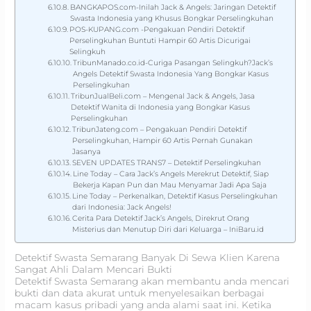
BANGKAPOS.com-Inilah Jack & Angels: Jaringan Detektif
Swasta Indonesia yang Khusus Bongkar Perselingkuhan
POS-KUPANG.com -Pengakuan Pendiri Detektif
Perselingkuhan Buntuti Hampir 60 Artis Dicurigai
Selingkuh
TribunManado.co.id-Curiga Pasangan Selingkuh?Jack’s
Angels Detektif Swasta Indonesia Yang Bongkar Kasus
Perselingkuhan
TribunJualBeli.com – Mengenal Jack & Angels, Jasa
Detektif Wanita di Indonesia yang Bongkar Kasus
Perselingkuhan
TribunJateng.com – Pengakuan Pendiri Detektif
Perselingkuhan, Hampir 60 Artis Pernah Gunakan
Jasanya
SEVEN UPDATES TRANS7 – Detektif Perselingkuhan
Line Today – Cara Jack’s Angels Merekrut Detektif, Siap
Bekerja Kapan Pun dan Mau Menyamar Jadi Apa Saja
Line Today – Perkenalkan, Detektif Kasus Perselingkuhan
dari Indonesia: Jack Angels!
Cerita Para Detektif Jack’s Angels, Direkrut Orang
Misterius dan Menutup Diri dari Keluarga – IniBaru.id
Detektif Swasta Semarang Banyak Di Sewa Klien Karena
Sangat Ahli Dalam Mencari Bukti
Detektif Swasta Semarang akan membantu anda mencari
bukti dan data akurat untuk menyelesaikan berbagai
macam kasus pribadi yang anda alami saat ini. Ketika