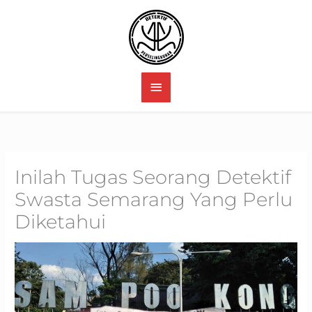
Skip
to
content
MAIN
MENU
Inilah Tugas Seorang Detektif
Swasta Semarang Yang Perlu
Diketahui