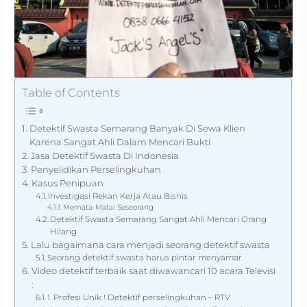
Table of Contents
Detektif Swasta Semarang Banyak Di Sewa Klien
Karena Sangat Ahli Dalam Mencari Bukti
Jasa Detektif Swasta Di Indonesia
Penyelidikan Perselingkuhan
Kasus Penipuan
Investigasi Rekan Kerja Atau Bisnis
Memata-Matai Seseorang
Detektif Swasta Semarang Sangat Ahli Mencari Orang
Hilang
Lalu bagaimana cara menjadi seorang detektif swasta
Seorang detektif swasta harus pintar menyamar
Video detektif terbaik saat diwawancari 10 acara Televisi
:
1. Profesi Unik ! Detektif perselingkuhan – RTV