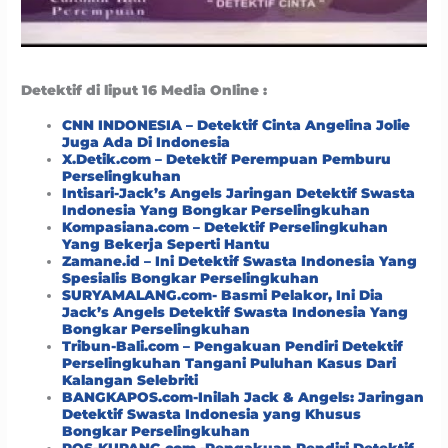
Detektif di liput 16 Media Online :
CNN INDONESIA – Detektif Cinta Angelina Jolie
Juga Ada Di Indonesia
X.Detik.com – Detektif Perempuan Pemburu
Perselingkuhan
Intisari-Jack’s Angels Jaringan Detektif Swasta
Indonesia Yang Bongkar Perselingkuhan
Kompasiana.com – Detektif Perselingkuhan
Yang Bekerja Seperti Hantu
Zamane.id – Ini Detektif Swasta Indonesia Yang
Spesialis Bongkar Perselingkuhan
SURYAMALANG.com- Basmi Pelakor, Ini Dia
Jack’s Angels Detektif Swasta Indonesia Yang
Bongkar Perselingkuhan
Tribun-Bali.com – Pengakuan Pendiri Detektif
Perselingkuhan Tangani Puluhan Kasus Dari
Kalangan Selebriti
BANGKAPOS.com-Inilah Jack & Angels: Jaringan
Detektif Swasta Indonesia yang Khusus
Bongkar Perselingkuhan