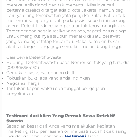
mereka lebih tinggi dan tak menentu. Misalnya hari
pertama diselidiki target ada dikota Jakarta, namun pagi
harinya orang tersebut ternyata pergi ke Pulau Bali untuk
menemui kolega-nya. Nah pada posisi seperti ini seorang
agend Detektif Indonesia dipacu untuk terus mengikuti si
Target dengan segala resiko yang ada, seperti harus siaga
untuk mengikutinya ataupun menaiki di satu pesawat
yang sama agar tetap terpantau. Maka, semakin besar
aktifitas target harga juga semakin melambung tinggi.
Cara Sewa Detektif Swasta
Hubungi Detektif Swasta pada Nomor kontak yang tersedia
(083806664152)
Ceritakan kasusnya dengan detil
Fokuskan bukti apa yang anda inginkan
Negosiasi harga
Tentukan kapan waktu dan tanggal pengerjaan
penyelidikan
Testimoni dari klien Yang Pernah Sewa Detektif
Swasta
Sebagian besar dari Anda yang melakukan kegiatan
marketing atau pemasaran online pasti sudah tidak asing
lagi dengan yang namanya
testimoni
. Pada