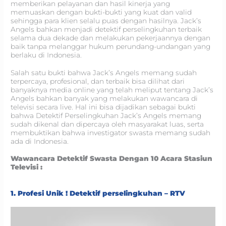
memberikan pelayanan dan hasil kinerja yang
memuaskan dengan bukti-bukti yang kuat dan valid
sehingga para klien selalu puas dengan hasilnya. Jack’s
Angels bahkan menjadi detektif perselingkuhan terbaik
selama dua dekade dan melakukan pekerjaannya dengan
baik tanpa melanggar hukum perundang-undangan yang
berlaku di Indonesia.
Salah satu bukti bahwa Jack’s Angels memang sudah
terpercaya, profesional, dan terbaik bisa dilihat dari
banyaknya media online yang telah meliput tentang Jack’s
Angels bahkan banyak yang melakukan wawancara di
televisi secara live. Hal ini bisa dijadikan sebagai bukti
bahwa Detektif Perselingkuhan Jack’s Angels memang
sudah dikenal dan dipercaya oleh masyarakat luas, serta
membuktikan bahwa investigator swasta memang sudah
ada di Indonesia.
Wawancara Detektif Swasta Dengan 10 Acara Stasiun
Televisi :
1. Profesi Unik ! Detektif perselingkuhan – RTV