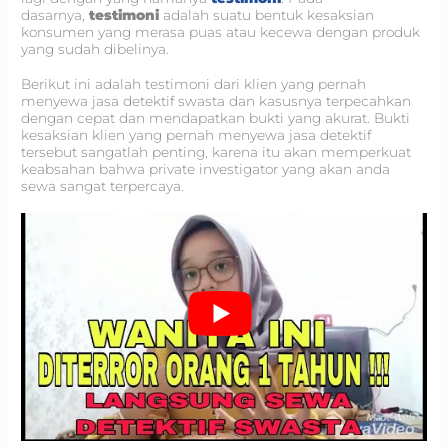
dasarnya,
testimoni
adalah suatu bentuk kesaksian
konsumen yang merasa puas atau kecewa dengan produk
yang sudah dibelinya.
Berikut ini adalah testimoni dari klien yang pernah
menyewa jasa detektif swasta dan kasusnya terpecahkan
dengan cepat dan mendapatkan bukti yang akurat. Bukti
kesaksian klien yang pernah menyewa jasa detektif
tersebut sangatlah penting, karena itu akan memperkuat
keabsahan bahwa private investigator yang akan anda
sewa sangat terpercaya.