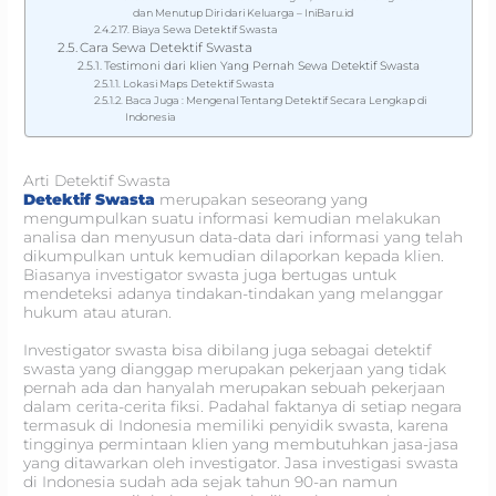
dan Menutup Diri dari Keluarga – IniBaru.id
Biaya Sewa Detektif Swasta
Cara Sewa Detektif Swasta
Testimoni dari klien Yang Pernah Sewa Detektif Swasta
Lokasi Maps Detektif Swasta
Baca Juga : Mengenal Tentang Detektif Secara Lengkap di
Indonesia
Arti Detektif Swasta
Detektif Swasta
merupakan seseorang yang
mengumpulkan suatu informasi kemudian melakukan
analisa dan menyusun data-data dari informasi yang telah
dikumpulkan untuk kemudian dilaporkan kepada klien.
Biasanya investigator swasta juga bertugas untuk
mendeteksi adanya tindakan-tindakan yang melanggar
hukum atau aturan.
Investigator swasta bisa dibilang juga sebagai detektif
swasta yang dianggap merupakan pekerjaan yang tidak
pernah ada dan hanyalah merupakan sebuah pekerjaan
dalam cerita-cerita fiksi. Padahal faktanya di setiap negara
termasuk di Indonesia memiliki penyidik swasta, karena
tingginya permintaan klien yang membutuhkan jasa-jasa
yang ditawarkan oleh investigator. Jasa investigasi swasta
di Indonesia sudah ada sejak tahun 90-an namun