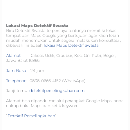
Lokasi Maps Detektif Swasta
Biro Detektif Swasta terpercaya tentunya memiliki lokasi
tempat dan Maps Google yang bertujuan agar klien lebih
mudah menemukan untuk segera melakukan konsultasi ,
dibawah ini adaah
lokasi Maps Detektif Swasta
Alamat
: Cikeas Udik, Cibubur, Kec. Gn. Putri, Bogor,
Jawa Barat 16966
Jam Buka
: 24 jam
Telephone
: 0838-0666-4152 (WhatsApp)
Janji temu:
detektifperselingkuhan.com
Alamat bisa dipandu melalui perangkat Google Maps, anda
cukup buka Maps dan ketik keyword
“
Detektif Perselingkuhan
“