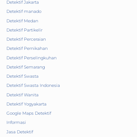
Detektif Jakarta
Detektif manado
Detektif Medan
Detektif Partikelir
Detektif Perceraian
Detektif Pernikahan
Detektif Perselingkuhan
Detektif Semarang
Detektif Swasta
Detektif Swasta Indonesia
Detektif Wanita
Detektif Yogyakarta
Google Maps Detektif
Informasi
Jasa Detektif