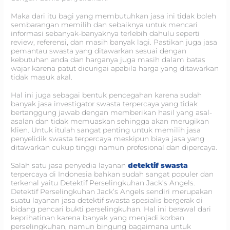
Maka dari itu bagi yang membutuhkan jasa ini tidak boleh
sembarangan memilih dan sebaiknya untuk mencari
informasi sebanyak-banyaknya terlebih dahulu seperti
review, referensi, dan masih banyak lagi. Pastikan juga jasa
pemantau swasta yang ditawarkan sesuai dengan
kebutuhan anda dan harganya juga masih dalam batas
wajar karena patut dicurigai apabila harga yang ditawarkan
tidak masuk akal.
Hal ini juga sebagai bentuk pencegahan karena sudah
banyak jasa investigator swasta terpercaya yang tidak
bertanggung jawab dengan memberikan hasil yang asal-
asalan dan tidak memuaskan sehingga akan merugikan
klien. Untuk itulah sangat penting untuk memilih jasa
penyelidik swasta terpercaya meskipun biaya jasa yang
ditawarkan cukup tinggi namun profesional dan dipercaya.
Salah satu jasa penyedia layanan
detektif swasta
terpercaya di Indonesia bahkan sudah sangat populer dan
terkenal yaitu Detektif Perselingkuhan Jack’s Angels.
Detektif Perselingkuhan Jack’s Angels sendiri merupakan
suatu layanan jasa detektif swasta spesialis bergerak di
bidang pencari bukti perselingkuhan. Hal ini berawal dari
keprihatinan karena banyak yang menjadi korban
perselingkuhan, namun bingung bagaimana untuk