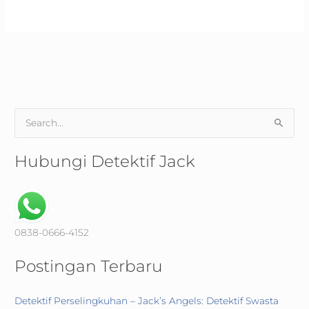
S
e
a
Hubungi Detektif Jack
r
c
h
f
0838-0666-4152
o
Postingan Terbaru
r
:
Detektif Perselingkuhan – Jack’s Angels: Detektif Swasta