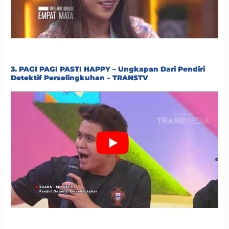
3. PAGI PAGI PASTI HAPPY – Ungkapan Dari Pendiri
Detektif Perselingkuhan – TRANSTV