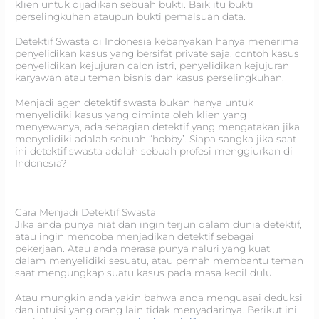
klien untuk dijadikan sebuah bukti. Baik itu bukti
perselingkuhan ataupun bukti pemalsuan data.
Detektif Swasta di Indonesia kebanyakan hanya menerima
penyelidikan kasus yang bersifat private saja, contoh kasus
penyelidikan kejujuran calon istri, penyelidikan kejujuran
karyawan atau teman bisnis dan kasus perselingkuhan.
Menjadi agen detektif swasta bukan hanya untuk
menyelidiki kasus yang diminta oleh klien yang
menyewanya, ada sebagian detektif yang mengatakan jika
menyelidiki adalah sebuah “hobby’. Siapa sangka jika saat
ini detektif swasta adalah sebuah profesi menggiurkan di
Indonesia?
Cara Menjadi Detektif Swasta
Jika anda punya niat dan ingin terjun dalam dunia detektif,
atau ingin mencoba menjadikan detektif sebagai
pekerjaan. Atau anda merasa punya naluri yang kuat
dalam menyelidiki sesuatu, atau pernah membantu teman
saat mengungkap suatu kasus pada masa kecil dulu.
Atau mungkin anda yakin bahwa anda menguasai deduksi
dan intuisi yang orang lain tidak menyadarinya. Berikut ini