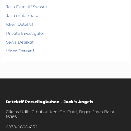
Jasa Detektif Swasta
Jasa mata mata
Klien Detektif
Private Investigator
Sewa Detektif
Video Detektif
Detektif Perselingkuhan - Jack's Angels
Cikeas Udik, Cibubur, Kec. Gn. Putri, Bogor, Jawa Barat
16966
0838-0666-4152