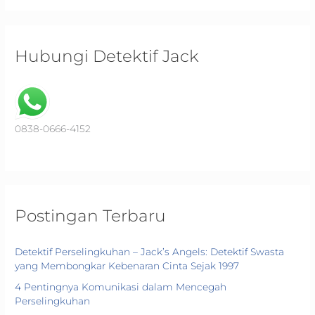
a
r
c
Hubungi Detektif Jack
h
f
o
r
0838-0666-4152
:
Postingan Terbaru
Detektif Perselingkuhan – Jack’s Angels: Detektif Swasta
yang Membongkar Kebenaran Cinta Sejak 1997
4 Pentingnya Komunikasi dalam Mencegah
Perselingkuhan