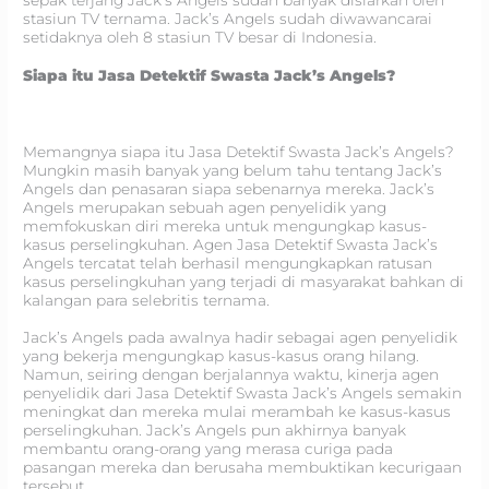
sepak terjang Jack’s Angels sudah banyak disiarkan oleh
stasiun TV ternama. Jack’s Angels sudah diwawancarai
setidaknya oleh 8 stasiun TV besar di Indonesia.
Siapa itu Jasa Detektif Swasta Jack’s Angels?
Memangnya siapa itu Jasa Detektif Swasta Jack’s Angels?
Mungkin masih banyak yang belum tahu tentang Jack’s
Angels dan penasaran siapa sebenarnya mereka. Jack’s
Angels merupakan sebuah agen penyelidik yang
memfokuskan diri mereka untuk mengungkap kasus-
kasus perselingkuhan. Agen Jasa Detektif Swasta Jack’s
Angels tercatat telah berhasil mengungkapkan ratusan
kasus perselingkuhan yang terjadi di masyarakat bahkan di
kalangan para selebritis ternama.
Jack’s Angels pada awalnya hadir sebagai agen penyelidik
yang bekerja mengungkap kasus-kasus orang hilang.
Namun, seiring dengan berjalannya waktu, kinerja agen
penyelidik dari Jasa Detektif Swasta Jack’s Angels semakin
meningkat dan mereka mulai merambah ke kasus-kasus
perselingkuhan. Jack’s Angels pun akhirnya banyak
membantu orang-orang yang merasa curiga pada
pasangan mereka dan berusaha membuktikan kecurigaan
tersebut.