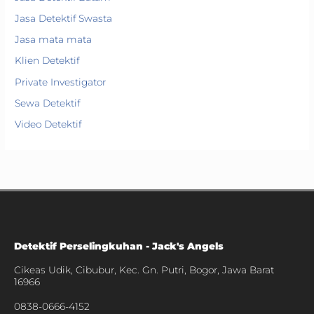
Jasa Detektif Swasta
Jasa mata mata
Klien Detektif
Private Investigator
Sewa Detektif
Video Detektif
Detektif Perselingkuhan - Jack's Angels
Cikeas Udik, Cibubur, Kec. Gn. Putri, Bogor, Jawa Barat
16966
0838-0666-4152