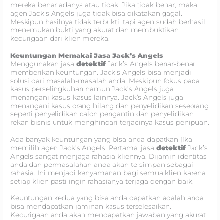
mereka benar adanya atau tidak. Jika tidak benar, maka
agen Jack’s Angels juga tidak bisa dikatakan gagal.
Meskipun hasilnya tidak terbukti, tapi agen sudah berhasil
menemukan bukti yang akurat dan membuktikan
kecurigaan dari klien mereka.
Keuntungan Memakai Jasa Jack’s Angels
Menggunakan jasa
detektif
Jack’s Angels benar-benar
memberikan keuntungan. Jack’s Angels bisa menjadi
solusi dari masalah-masalah anda. Meskipun fokus pada
kasus perselingkuhan namun Jack’s Angels juga
menangani kasus-kasus lainnya. Jack’s Angels juga
menangani kasus orang hilang dan penyelidikan seseorang
seperti penyelidikan calon pengantin dan penyelidikan
rekan bisnis untuk menghindari terjadinya kasus penipuan.
Ada banyak keuntungan yang bisa anda dapatkan jika
memilih agen Jack’s Angels. Pertama, jasa
detektif
Jack’s
Angels sangat menjaga rahasia kliennya. Dijamin identitas
anda dan permasalahan anda akan tersimpan sebagai
rahasia. Ini menjadi kenyamanan bagi semua klien karena
setiap klien pasti ingin rahasianya terjaga dengan baik.
Keuntungan kedua yang bisa anda dapatkan adalah anda
bisa mendapatkan jaminan kasus terselesaikan.
Kecurigaan anda akan mendapatkan jawaban yang akurat