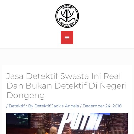
Skip
to
content
MAIN
MENU
Jasa Detektif Swasta Ini Real
Dan Bukan Detektif Di Negeri
Dongeng
/
Detektif
/ By
Detektif Jack's Angels
/
December 24, 2018