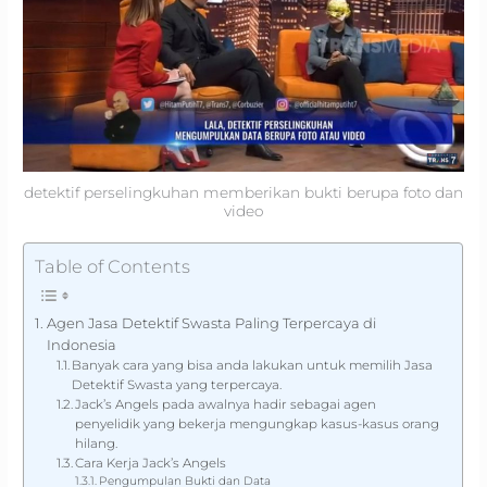
detektif perselingkuhan memberikan bukti berupa foto dan
video
Table of Contents
Agen Jasa Detektif Swasta Paling Terpercaya di
Indonesia
Banyak cara yang bisa anda lakukan untuk memilih Jasa
Detektif Swasta yang terpercaya.
Jack’s Angels pada awalnya hadir sebagai agen
penyelidik yang bekerja mengungkap kasus-kasus orang
hilang.
Cara Kerja Jack’s Angels
Pengumpulan Bukti dan Data