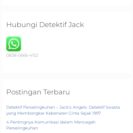
a
r
c
Hubungi Detektif Jack
h
f
o
r
0838-0666-4152
:
Postingan Terbaru
Detektif Perselingkuhan – Jack’s Angels: Detektif Swasta
yang Membongkar Kebenaran Cinta Sejak 1997
4 Pentingnya Komunikasi dalam Mencegah
Perselingkuhan