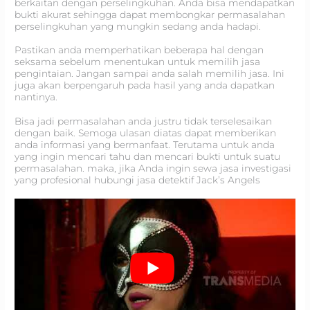
berkaitan dengan perselingkuhan. Anda bisa mendapatkan
bukti akurat sehingga dapat membongkar permasalahan
perselingkuhan yang mungkin sedang anda hadapi.
Pastikan anda memperhatikan beberapa hal dengan
seksama sebelum menentukan untuk memilih jasa
pengintaian. Jangan sampai anda salah memilih jasa. Ini
juga akan berpengaruh pada hasil yang anda dapatkan
nantinya.
Bisa jadi permasalahan anda justru tidak terselesaikan
dengan baik. Semoga ulasan diatas dapat memberikan
anda informasi yang bermanfaat. Terutama untuk anda
yang ingin mencari tahu dan mencari bukti untuk suatu
permasalahan. maka, jika Anda ingin sewa jasa investigasi
yang profesional hubungi jasa detektif Jack’s Angels