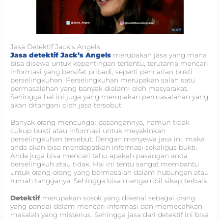
Jasa Detektif Jack’s Angels
Jasa detektif Jack’s Angels
merupakan jasa yang mana
bisa disewa untuk kepentingan tertentu, terutama mencari
informasi yang bersifat pribadi, seperti pencarian bukti
perselingkuhan. Perselingkuhan merupakan salah satu
permasalahan yang banyak dialami oleh masyarakat.
Sehingga hal ini juga yang merupakan permasalahan yang
akan ditangani oleh jasa tersebut.
Banyak orang mencurigai pasangannya, namun tidak
cukup bukti atau informasi untuk meyakinkan
perselingkuhan tersebut. Dengan menyewa jasa ini, maka
anda akan bisa mendapatkan informasi sekaligus bukti.
Anda juga bisa mencari tahu apakah pasangan anda
berselingkuh atau tidak. Hal ini tentu sangat membantu
untuk orang-orang yang bermasalah dalam hubungan atau
rumah tangganya. Sehingga bisa mengambil sikap terbaik.
Detektif
merupakan sosok yang dikenal sebagai orang
yang pandai dalam mencari informasi dan memecahkan
masalah yang misterius. Sehingga jasa dari detektif ini bisa