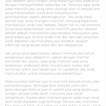
Jasa detektif Jack’s Angels yang terpercaya bisa anda pilih
dengan memperhatikan beberapa hal. Tentunya agar anda
tidak memilih jasa yang salah. Apalagi saat ini banyak jasa
yang menawarkan untuk bisa menyelesaikan
permasalahan seperti perselingkuhan. Jika anda tidak
berhati-hati, anda mungkin memilih jasa yang tidak bisa
memberikan anda hasil terbaik. Dalam hal ini, hal pertama
yang harus diperhatikan untuk memilih jasa dari detektif
terbaik adalah memastikan jasa tersebut merupakan jasa
yang terpercaya. Ini bisa anda lihat dari apa saja yang bisa
anda dapatkan jika menyewa jasa tersebut. Apakah
informasi yang akurat, bukti dan lain sebagainya.
Hal yang harus diperhatikan dalam memilih jasa untuk
pengintaian atau detektif ini adalah dengan melihat
komentar dan review. Saat anda memilih jasa yang
terpercaya, anda pasti akan menemukan review dan
komentar untuk jasa terpercaya. Itu sebabnya, jika anda
memutuskan untuk menyewa jasa pengintaian.
Maka pastikan bahwa jasa ini memiliki banyak review dan
komentar bagus. Sehingga bisa menjadi salah satu
pertimbangan bahwa jasa ini adalah jasa yang terpercaya.
Jangan sampai anda salah menyewa jasa untuk
pengintaian. Karena akan mempengaruhi pada hasil yang
akan anda dapatkan juga tentunya. Review atau komentar
bisa menjadi tolak ukur sebelum anda mEmutuskan untuk