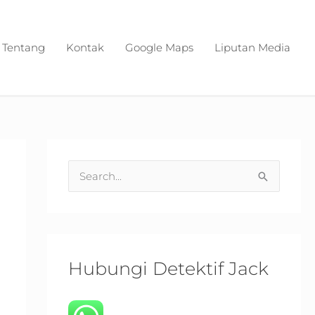
Tentang
Kontak
Google Maps
Liputan Media
S
e
a
r
c
Hubungi Detektif Jack
h
f