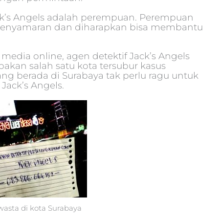
ack’s Angels adalah perempuan. Perempuan
an penyamaran dan diharapkan bisa membantu
dia online, agen detektif Jack’s Angels
an salah satu kota tersubur kasus
ng berada di Surabaya tak perlu ragu untuk
Jack’s Angels.
swasta di kota Surabaya