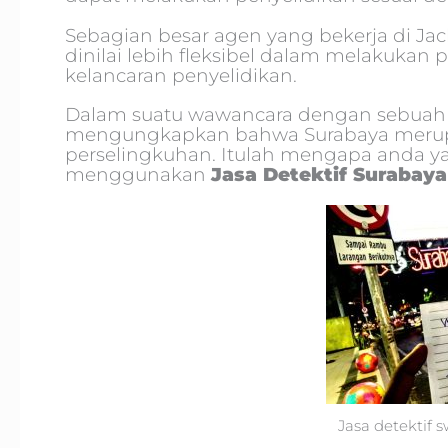
Sebagian besar agen yang bekerja di J
dinilai lebih fleksibel dalam melakuk
kelancaran penyelidikan.
Dalam suatu wawancara dengan sebuah me
mengungkapkan bahwa Surabaya merupak
perselingkuhan. Itulah mengapa anda ya
menggunakan
Jasa Detektif Surabaya
Jasa detektif 