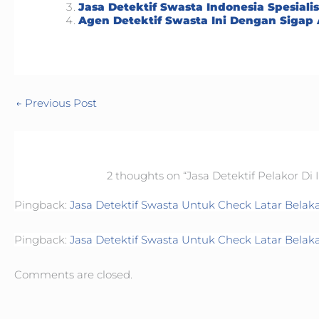
Jasa Detektif Swasta Indonesia Spesiali
Agen Detektif Swasta Ini Dengan Siga
←
Previous Post
2 thoughts on “Jasa Detektif Pelakor Di 
Pingback:
Jasa Detektif Swasta Untuk Check Latar Bela
Pingback:
Jasa Detektif Swasta Untuk Check Latar Bela
Comments are closed.