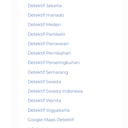
Detektif Jakarta
Detektif manado
Detektif Medan
Detektif Partikelir
Detektif Perceraian
Detektif Pernikahan
Detektif Perselingkuhan
Detektif Semarang
Detektif Swasta
Detektif Swasta Indonesia
Detektif Wanita
Detektif Yogyakarta
Google Maps Detektif