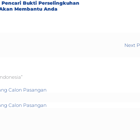
s Pencari Bukti Perselingkuhan
p Akan Membantu Anda
Next 
Indonesia”
kang Calon Pasangan
kang Calon Pasangan