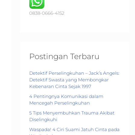
o
r
0838-0666-4152
:
Postingan Terbaru
Detektif Perselingkuhan – Jack’s Angels:
Detektif Swasta yang Membongkar
Kebenaran Cinta Sejak 1997
4 Pentingnya Komunikasi dalam
Mencegah Perselingkuhan
5 Tips Menyembuhkan Trauma Akibat
Diselingkuhi
Waspada! 4 Ciri Suami Jatuh Cinta pada