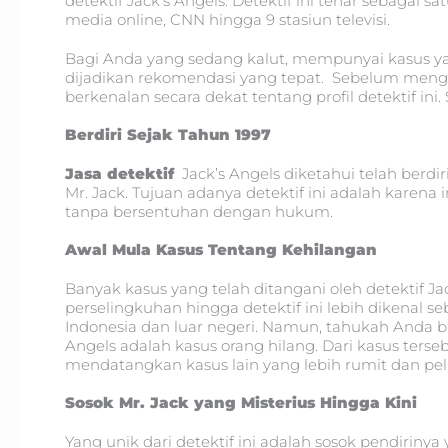
detektif Jack’s Angels. Detektif ini tenar sebagai 
media online, CNN hingga 9 stasiun televisi.
Bagi Anda yang sedang kalut, mempunyai kasus yang
dijadikan rekomendasi yang tepat. Sebelum menghu
berkenalan secara dekat tentang profil detektif ini.
Berdiri Sejak Tahun 1997
Jasa detektif
Jack’s Angels diketahui telah berdiri
Mr. Jack. Tujuan adanya detektif ini adalah kare
tanpa bersentuhan dengan hukum.
Awal Mula Kasus Tentang Kehilangan
Banyak kasus yang telah ditangani oleh detektif Ja
perselingkuhan hingga detektif ini lebih dikenal se
Indonesia dan luar negeri. Namun, tahukah Anda b
Angels adalah kasus orang hilang. Dari kasus ter
mendatangkan kasus lain yang lebih rumit dan peli
Sosok Mr. Jack yang Misterius Hingga Kini
Yang unik dari detektif ini adalah sosok pendirinya