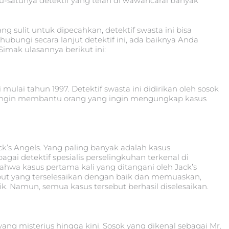
satu-satunya detektif yang telah di wawancarai banyak
 sulit untuk dipecahkan, detektif swasta ini bisa
bungi secara lanjut detektif ini, ada baiknya Anda
 Simak ulasannya berikut ini:
 mulai tahun 1997. Detektif swasta ini didirikan oleh sosok
na ingin membantu orang yang ingin mengungkap kasus
ck’s Angels. Yang paling banyak adalah kasus
bagai detektif spesialis perselingkuhan terkenal di
ahwa kasus pertama kali yang ditangani oleh Jack’s
sebut yang terselesaikan dengan baik dan memuaskan,
k. Namun, semua kasus tersebut berhasil diselesaikan.
 yang misterius hingga kini. Sosok yang dikenal sebagai Mr.