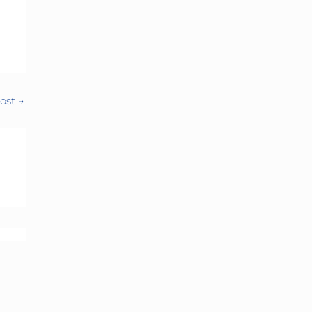
Post
→