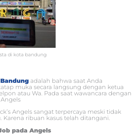
asta di kota bandung
f Bandung
adalah bahwa saat Anda
tatap muka secara langsung dengan ketua
 telpon atau Wa. Pada saat wawancara dengan
 Angels
ack’s Angels sangat terpercaya meski tidak
. Karena ribuan kasus telah ditangani.
Job pada Angels