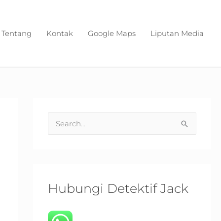
Tentang
Kontak
Google Maps
Liputan Media
S
e
a
r
c
Hubungi Detektif Jack
h
f