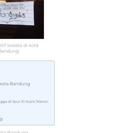
tif swasta di kota
Bandung
i kota Bandung
a di liput 10 Acara Televisi:
ng
kota Bandung