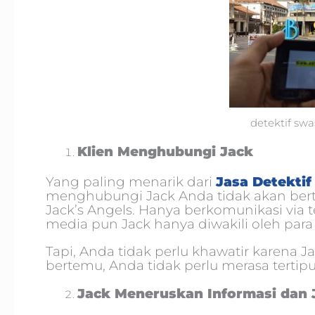
detektif sw
Klien Menghubungi Jack
Yang paling menarik dari
Jasa Detekti
menghubungi Jack Anda tidak akan ber
Jack’s Angels. Hanya berkomunikasi via
media pun Jack hanya diwakili oleh para
Tapi, Anda tidak perlu khawatir karena J
bertemu, Anda tidak perlu merasa tertipu
Jack Meneruskan Informasi dan 