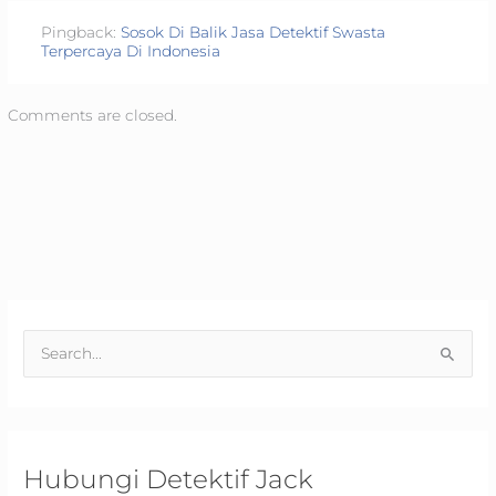
Pingback:
Sosok Di Balik Jasa Detektif Swasta
Terpercaya Di Indonesia
Comments are closed.
S
e
a
r
c
Hubungi Detektif Jack
h