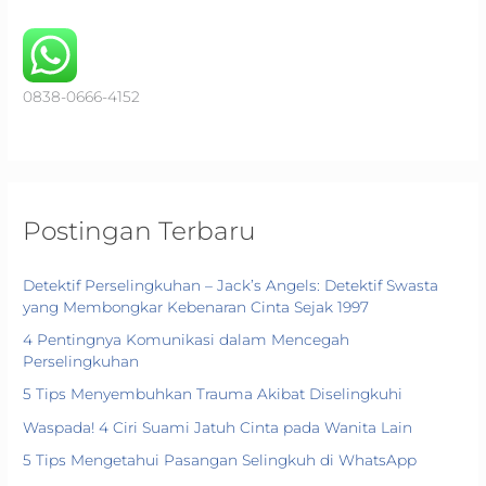
f
o
r
0838-0666-4152
:
Postingan Terbaru
Detektif Perselingkuhan – Jack’s Angels: Detektif Swasta
yang Membongkar Kebenaran Cinta Sejak 1997
4 Pentingnya Komunikasi dalam Mencegah
Perselingkuhan
5 Tips Menyembuhkan Trauma Akibat Diselingkuhi
Waspada! 4 Ciri Suami Jatuh Cinta pada Wanita Lain
5 Tips Mengetahui Pasangan Selingkuh di WhatsApp