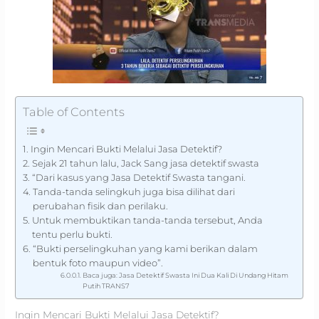
Table of Contents
Ingin Mencari Bukti Melalui Jasa Detektif?
Sejak 21 tahun lalu, Jack Sang jasa detektif swasta
“Dari kasus yang Jasa Detektif Swasta tangani.
Tanda-tanda selingkuh juga bisa dilihat dari
perubahan fisik dan perilaku.
Untuk membuktikan tanda-tanda tersebut, Anda
tentu perlu bukti.
“Bukti perselingkuhan yang kami berikan dalam
bentuk foto maupun video”.
Baca juga: Jasa Detektif Swasta Ini Dua Kali Di Undang Hitam
Putih TRANS7
Ingin Mencari Bukti Melalui Jasa Detektif?