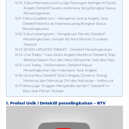
TribunManado.co.id-Curiga Pasangan Selingkuh?Jack’s
Angels Detektif Swasta Indonesia Yang Bongkar Kasus
Perselingkuhan
TribunJualBeli.com – Mengenal Jack & Angels, Jasa
Detektif Wanita di Indonesia yang Bongkar Kasus
Perselingkuhan
TribunJateng.com – Pengakuan Pendiri Detektif
Perselingkuhan, Hampir 60 Artis Pernah Gunakan
Jasanya
SEVEN UPDATES TRANS7 – Detektif Perselingkuhan
Line Today – Cara Jack’s Angels Merekrut Detektif, Siap
Bekerja Kapan Pun dan Mau Menyamar Jadi Apa Saja
Line Today – Perkenalkan, Detektif Kasus
Perselingkuhan dari Indonesia: Jack Angels!
Cerita Para Detektif Jack’s Angels, Direkrut Orang
Misterius dan Menutup Diri dari Keluarga – IniBaru.id
Baca juga : Enggan Menyelidiki sendiri? Detektif Ini
Bisa Jadi Pilihan Terbaik
1. Profesi Unik ! Detektif perselingkuhan – RTV