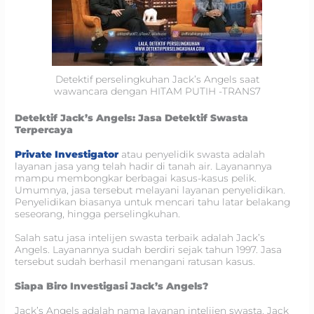
Detektif perselingkuhan Jack’s Angels saat
wawancara dengan HITAM PUTIH -TRANS7
Detektif Jack’s Angels: Jasa Detektif Swasta
Terpercaya
Private Investigator
atau penyelidik swasta adalah
layanan jasa yang telah hadir di tanah air. Layanannya
mampu membongkar berbagai kasus-kasus pelik.
Umumnya, jasa tersebut melayani layanan penyelidikan.
Penyelidikan biasanya untuk mencari tahu latar belakang
seseorang, hingga perselingkuhan.
Salah satu jasa intelijen swasta terbaik adalah Jack’s
Angels. Layanannya sudah berdiri sejak tahun 1997. Jasa
tersebut sudah berhasil menangani ratusan kasus.
Siapa Biro Investigasi Jack’s Angels?
Jack’s Angels adalah nama layanan intelijen swasta. Jack