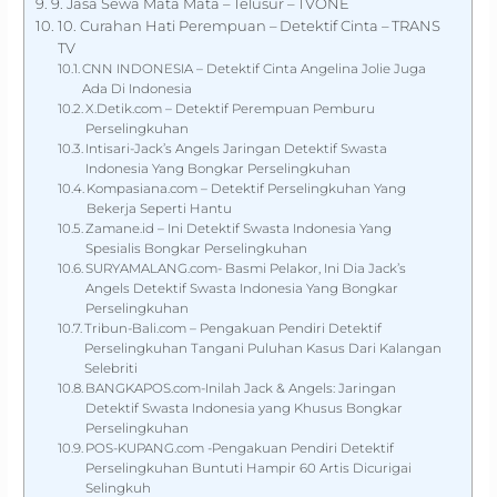
9. Jasa Sewa Mata Mata – Telusur – TVONE
10. Curahan Hati Perempuan – Detektif Cinta – TRANS
TV
CNN INDONESIA – Detektif Cinta Angelina Jolie Juga
Ada Di Indonesia
X.Detik.com – Detektif Perempuan Pemburu
Perselingkuhan
Intisari-Jack’s Angels Jaringan Detektif Swasta
Indonesia Yang Bongkar Perselingkuhan
Kompasiana.com – Detektif Perselingkuhan Yang
Bekerja Seperti Hantu
Zamane.id – Ini Detektif Swasta Indonesia Yang
Spesialis Bongkar Perselingkuhan
SURYAMALANG.com- Basmi Pelakor, Ini Dia Jack’s
Angels Detektif Swasta Indonesia Yang Bongkar
Perselingkuhan
Tribun-Bali.com – Pengakuan Pendiri Detektif
Perselingkuhan Tangani Puluhan Kasus Dari Kalangan
Selebriti
BANGKAPOS.com-Inilah Jack & Angels: Jaringan
Detektif Swasta Indonesia yang Khusus Bongkar
Perselingkuhan
POS-KUPANG.com -Pengakuan Pendiri Detektif
Perselingkuhan Buntuti Hampir 60 Artis Dicurigai
Selingkuh