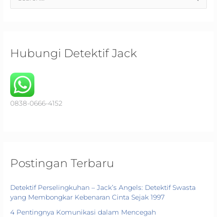
e
a
r
c
Hubungi Detektif Jack
h
f
o
r
0838-0666-4152
:
Postingan Terbaru
Detektif Perselingkuhan – Jack’s Angels: Detektif Swasta
yang Membongkar Kebenaran Cinta Sejak 1997
4 Pentingnya Komunikasi dalam Mencegah