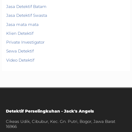
Jasa Detektif Batam
Jasa Detektif Swasta
Jasa mata mata
Klien Detektif
Private Investigator
Sewa Detektif
Video Detektif
Detektif Perselingkuhan - Jack's Angels
Cikeas Udik, Cibubur, Kec. Gn. Putri, Bogor, Jawa Barat
16966