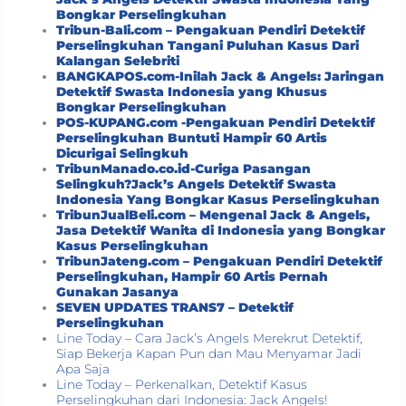
Bongkar Perselingkuhan
Tribun-Bali.com – Pengakuan Pendiri Detektif
Perselingkuhan Tangani Puluhan Kasus Dari
Kalangan Selebriti
BANGKAPOS.com-Inilah Jack & Angels: Jaringan
Detektif Swasta Indonesia yang Khusus
Bongkar Perselingkuhan
POS-KUPANG.com -Pengakuan Pendiri Detektif
Perselingkuhan Buntuti Hampir 60 Artis
Dicurigai Selingkuh
TribunManado.co.id-Curiga Pasangan
Selingkuh?Jack’s Angels Detektif Swasta
Indonesia Yang Bongkar Kasus Perselingkuhan
TribunJualBeli.com – Mengenal Jack & Angels,
Jasa Detektif Wanita di Indonesia yang Bongkar
Kasus Perselingkuhan
TribunJateng.com – Pengakuan Pendiri Detektif
Perselingkuhan, Hampir 60 Artis Pernah
Gunakan Jasanya
SEVEN UPDATES TRANS7 – Detektif
Perselingkuhan
Line Today – Cara Jack’s Angels Merekrut Detektif,
Siap Bekerja Kapan Pun dan Mau Menyamar Jadi
Apa Saja
Line Today – Perkenalkan, Detektif Kasus
Perselingkuhan dari Indonesia: Jack Angels!