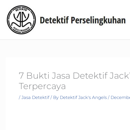
Skip
to
content
7 Bukti Jasa Detektif Jac
Terpercaya
/
Jasa Detektif
/ By
Detektif Jack's Angels
/
December