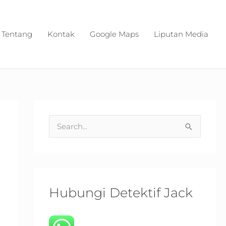
Tentang
Kontak
Google Maps
Liputan Media
S
e
a
r
c
Hubungi Detektif Jack
h
f