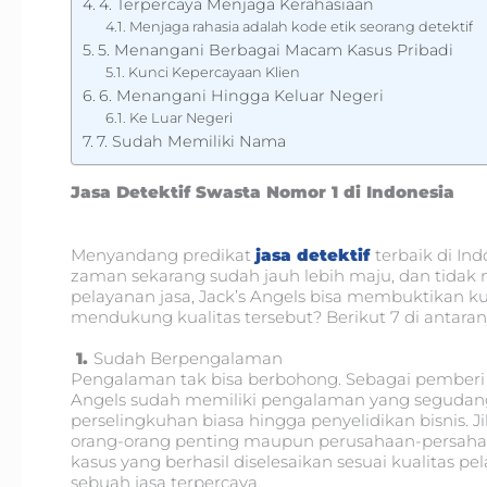
4. Terpercaya Menjaga Kerahasiaan
Menjaga rahasia adalah kode etik seorang detektif
5. Menangani Berbagai Macam Kasus Pribadi
Kunci Kepercayaan Klien
6. Menangani Hingga Keluar Negeri
Ke Luar Negeri
7. Sudah Memiliki Nama
Jasa Detektif Swasta Nomor 1 di Indonesia
Menyandang predikat
jasa detektif
terbaik di In
zaman sekarang sudah jauh lebih maju, dan tidak 
pelayanan jasa, Jack’s Angels bisa membuktikan ku
mendukung kualitas tersebut? Berikut 7 di antaran
1.
Sudah Berpengalaman
Pengalaman tak bisa berbohong. Sebagai pemberi 
Angels sudah memiliki pengalaman yang segudang.
perselingkuhan biasa hingga penyelidikan bisnis.
orang-orang penting maupun perusahaan-persahaa
kasus yang berhasil diselesaikan sesuai kualitas p
sebuah jasa terpercaya.