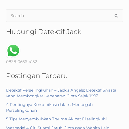
S
e
a
Hubungi Detektif Jack
r
c
h
f
0838-0666-4152
o
Postingan Terbaru
r
:
Detektif Perselingkuhan – Jack’s Angels: Detektif Swasta
yang Membongkar Kebenaran Cinta Sejak 1997
4 Pentingnya Komunikasi dalam Mencegah
Perselingkuhan
5 Tips Menyembuhkan Trauma Akibat Diselingkuhi
Waspada! 4 Ciri Suami Jatuh Cinta pada Wanita Lain