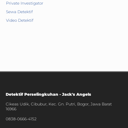
Private Investigator
Sewa Detektif
Video Detektif
Detektif Perselingkuhan - Jack's Angels
Cikeas Udik, Cibubur, Kec. Gn. Putri, Bogor, Jawa Barat
16966
0838-0666-4152