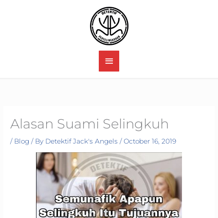
Skip
to
content
MAIN
MENU
Alasan Suami Selingkuh
/
Blog
/ By
Detektif Jack's Angels
/
October 16, 2019