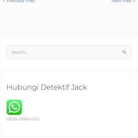
←
Previous Post
Next Post
→
S
e
a
r
c
Hubungi Detektif Jack
h
f
o
r
0838-0666-4152
: