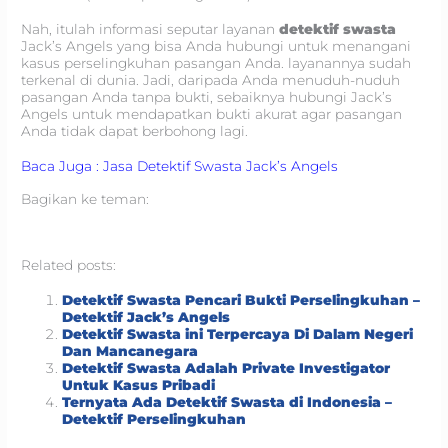
Nah, itulah informasi seputar layanan
detektif swasta
Jack’s Angels yang bisa Anda hubungi untuk menangani
kasus perselingkuhan pasangan Anda. layanannya sudah
terkenal di dunia. Jadi, daripada Anda menuduh-nuduh
pasangan Anda tanpa bukti, sebaiknya hubungi Jack’s
Angels untuk mendapatkan bukti akurat agar pasangan
Anda tidak dapat berbohong lagi.
Baca Juga : Jasa Detektif Swasta Jack’s Angels
Bagikan ke teman:
Related posts:
Detektif Swasta Pencari Bukti Perselingkuhan –
Detektif Jack’s Angels
Detektif Swasta ini Terpercaya Di Dalam Negeri
Dan Mancanegara
Detektif Swasta Adalah Private Investigator
Untuk Kasus Pribadi
Ternyata Ada Detektif Swasta di Indonesia –
Detektif Perselingkuhan