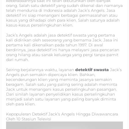
keberadaannya saat ini telah dibutuhkan oleh banyak
orang. Salah satu detektif yang sudah dikenal dan namanya
telah mendunia di Indonesia adalah Jack’s Angels. Jasa
detektif ini siap menangani berbagai permasalahan atau
kasus yang dihadapi oleh para klien. Salah satunya adalah
kasus-kasus perselingkuhan klien.
Jack’s Angels adalah jasa detektif swasta yang pertama
kali didirikan oleh seseorang yang bernama Jack. Jasa ini
pertama kali dikenalkan pada tahun 1997. Di awal
berdirinya, jasa detektif ini hanya melayani jasa pencarian
orang hilang atau sanak keluarga yang pergi tanpa pamit
dari rumah.
Seiring berjalannya waktu, layanan
detektif swasta
Jack’s
Angels pun semakin dipercaya klien. Bahkan,
kecenderungan klien yang meminta jasanya semakin
beragam. Salah satu yang paling sering adalah meminta
Jack untuk menangani kasus perselingkuhan pasangan.
Dari sinilah layanan penyelidikan kasus perselingkuhan
menjadi salah satu layanan yang paling banyak diminta
oleh para klien.
Kepopuleran Detektif Jack’s Angels Hingga Diwawancara
Oleh 10 Stasiun Televisi