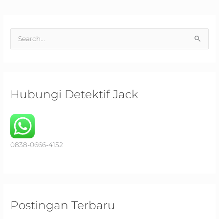
S
e
a
r
c
Hubungi Detektif Jack
h
f
o
r
0838-0666-4152
:
Postingan Terbaru