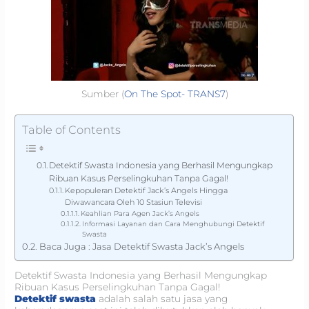
Sumber (
On The Spot- TRANS7
)
Table of Contents
Detektif Swasta Indonesia yang Berhasil Mengungkap
Ribuan Kasus Perselingkuhan Tanpa Gagal!
Kepopuleran Detektif Jack’s Angels Hingga
Diwawancara Oleh 10 Stasiun Televisi
Keahlian Para Agen Jack’s Angels
Informasi Layanan dan Cara Menghubungi Detektif
Swasta
Baca Juga : Jasa Detektif Swasta Jack’s Angels
Detektif Swasta Indonesia yang Berhasil Mengungkap
Ribuan Kasus Perselingkuhan Tanpa Gagal!
Detektif swasta
adalah salah satu jasa yang