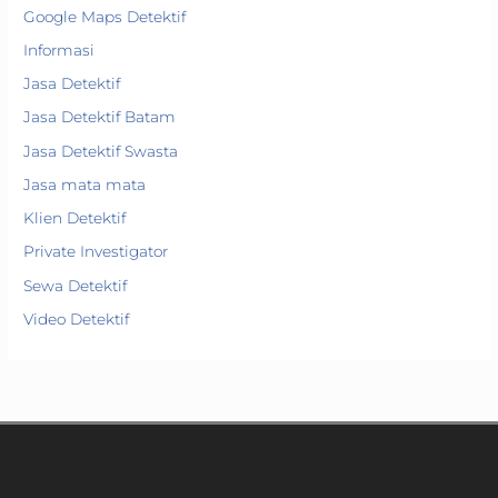
Google Maps Detektif
Informasi
Jasa Detektif
Jasa Detektif Batam
Jasa Detektif Swasta
Jasa mata mata
Klien Detektif
Private Investigator
Sewa Detektif
Video Detektif