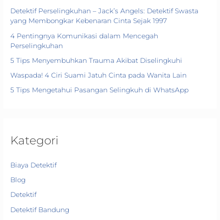
Detektif Perselingkuhan – Jack’s Angels: Detektif Swasta
yang Membongkar Kebenaran Cinta Sejak 1997
4 Pentingnya Komunikasi dalam Mencegah
Perselingkuhan
5 Tips Menyembuhkan Trauma Akibat Diselingkuhi
Waspada! 4 Ciri Suami Jatuh Cinta pada Wanita Lain
5 Tips Mengetahui Pasangan Selingkuh di WhatsApp
Kategori
Biaya Detektif
Blog
Detektif
Detektif Bandung