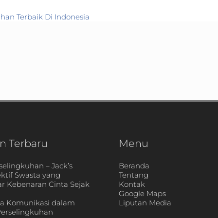
uhan Terbaik Di Indonesia
n Terbaru
Menu
selingkuhan – Jack’s
Beranda
ektif Swasta yang
Tentang
 Kebenaran Cinta Sejak
Kontak
Google Maps
ya Komunikasi dalam
Liputan Media
erselingkuhan