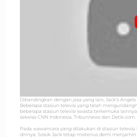
Dibandingkan dengan jasa yang lain, Jack’s Angels
Beberapa stasiun televisi yang telah mengundangnya
beberapa stasiun televisi swasta terkemuka lainnya. 
sekelas CNN Indonesia, Tribunnews dan Detik.com.
Pada wawancara yang dilakukan di stasiun televisi
dirinya. Sosok Jack tetap misterius demi menjami