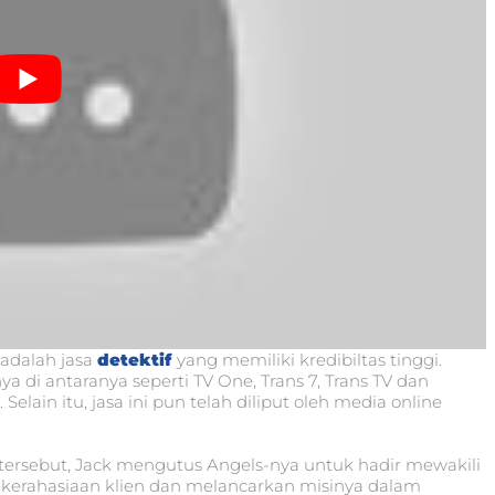
 adalah jasa
detektif
yang memiliki kredibiltas tinggi.
 di antaranya seperti TV One, Trans 7, Trans TV dan
Selain itu, jasa ini pun telah diliput oleh media online
 tersebut, Jack mengutus Angels-nya untuk hadir mewakili
n kerahasiaan klien dan melancarkan misinya dalam