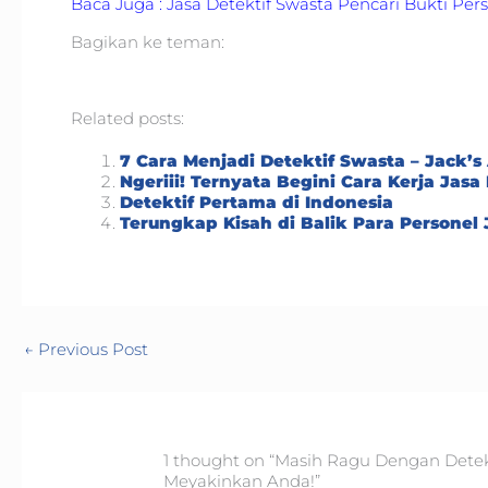
Baca Juga : Jasa Detektif Swasta Pencari Bukti Per
Bagikan ke teman:
Related posts:
7 Cara Menjadi Detektif Swasta – Jack’s
Ngeriii! Ternyata Begini Cara Kerja Jasa
Detektif Pertama di Indonesia
Terungkap Kisah di Balik Para Personel 
←
Previous Post
1 thought on “Masih Ragu Dengan Detekti
Meyakinkan Anda!”