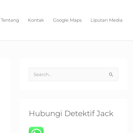
Tentang
Kontak
Google Maps
Liputan Media
S
e
a
r
c
Hubungi Detektif Jack
h
f