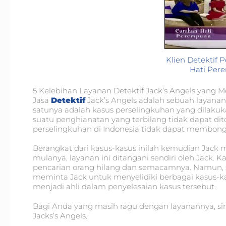
Klien Detektif
Hati Pe
5 Kelebihan Layanan Detektif Jack’s Angels yang 
Jasa
Detektif
Jack’s Angels adalah sebuah layanan 
satunya adalah kasus perselingkuhan yang dilaku
suatu penghianatan yang terbilang tidak dapat dito
perselingkuhan di Indonesia tidak dapat membon
Berangkat dari kasus-kasus inilah kemudian Jack 
mulanya, layanan ini ditangani sendiri oleh Jack. Ka
pencarian orang hilang dan semacamnya. Namun, s
meminta Jack untuk menyelidiki berbagai kasus-kas
menjadi ahli dalam penyelesaian kasus tersebut.
Bagi Anda yang masih ragu dengan layanannya, sim
Jacks’s Angels.