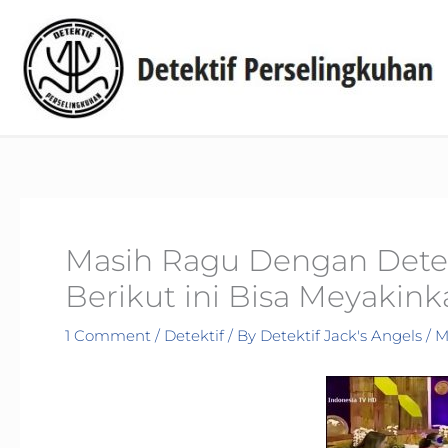
Skip
to
content
Masih Ragu Dengan Detekt
Berikut ini Bisa Meyakin
1 Comment
/
Detektif
/ By
Detektif Jack's Angels
/
M