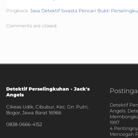
Pingback:
Jasa Detektif Swasta Pencari Bukti Perselingk
Comments are closed.
Detektif Perselingkuhan - Jack's
Postinga
Angels
Detektif Per
Cikeas Udik, Cibubur, Kec. Gn. Putri,
Angels: Det
Bogor, Jawa Barat 16966
Membongkar
1997
0838-0666-4152
4 Pentingn
Mencegah P